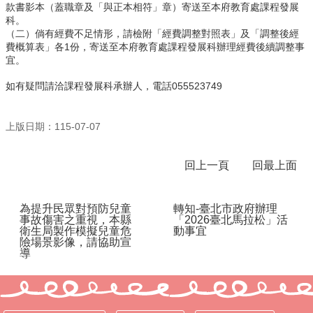
款書影本（蓋職章及「與正本相符」章）寄送至本府教育處課程發展
科。
行
（二）倘有經費不足情形，請檢附「經費調整對照表」及「調整後經
政
費概算表」各1份，寄送至本府教育處課程發展科辦理經費後續調整事
處
宜。
室
如有疑問請洽課程發展科承辦人，電話055523749
課
程
專
上版日期：115-07-07
區
回上一頁
回最上面
校
務
E
化
為提升民眾對預防兒童
轉知-臺北市政府辦理
事故傷害之重視，本縣
「2026臺北馬拉松」活
衛生局製作模擬兒童危
動事宜
學
險場景影像，請協助宣
校
導
相
關
網
頁