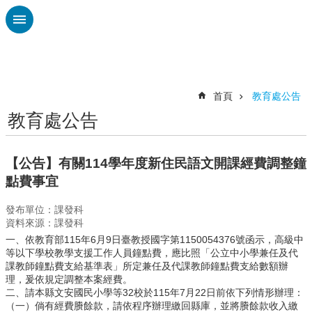
跳到主要內容區塊
進
階
搜
尋
首頁
教育處公告
教育處公告
認
識
廣
【公告】有關114學年度新住民語文開課經費調整鐘
興
點費事宜
校
發布單位：課發科
刊
資料來源：課發科
專
一、依教育部115年6月9日臺教授國字第1150054376號函示，高級中
欄
等以下學校教學支援工作人員鐘點費，應比照「公立中小學兼任及代
課教師鐘點費支給基準表」所定兼任及代課教師鐘點費支給數額辦
校
理，爰依規定調整本案經費。
園
二、請本縣文安國民小學等32校於115年7月22日前依下列情形辦理：
動
（一）倘有經費賸餘款，請依程序辦理繳回縣庫，並將賸餘款收入繳
態