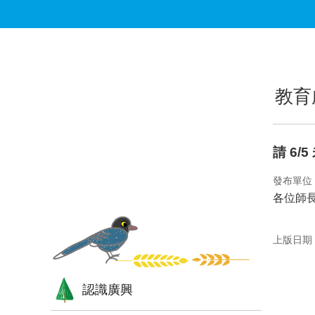
跳到主要內容區塊
:::
:::
教育
請 6
發布單位
各位師
上版日期：1
認識廣興