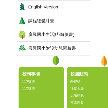
English Version
課程總體計畫
廣興國小生活點滴(臉書)
廣興國小附設幼兒園臉書
:::
校刊專欄
校園動態
113校刊
榮譽榜
112校刊
活動剪影
班級網頁
校園影音