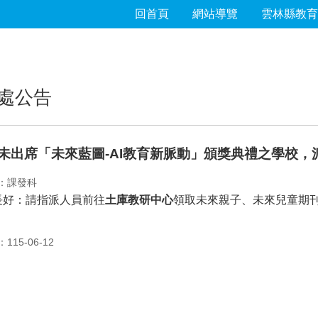
回首頁
網站導覽
雲林縣教育
處公告
/5 未出席「未來藍圖-AI教育新脈動」頒獎典禮之學校，
：課發科
長好：請指派人員前往
土庫教研中心
領取未來親子、未來兒童期刊
15-06-12