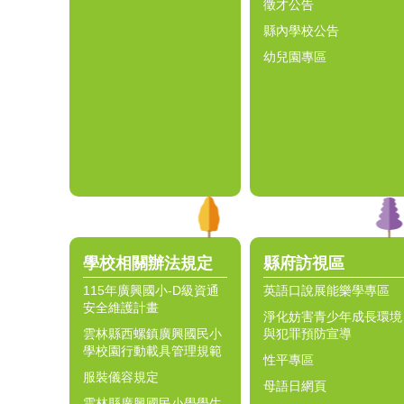
徵才公告
縣內學校公告
幼兒園專區
學校相關辦法規定
縣府訪視區
115年廣興國小-D級資通
英語口說展能樂學專區
安全維護計畫
淨化妨害青少年成長環境
雲林縣西螺鎮廣興國民小
與犯罪預防宣導
學校園行動載具管理規範
性平專區
服裝儀容規定
母語日網頁
雲林縣廣興國民小學學生