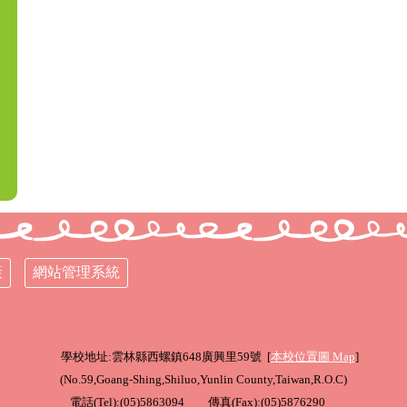
策
網站管理系統
學校地址:雲林縣西螺鎮648廣興里59號 [
本校位置圖
Map
]
(
No.59,Goang-Shing,Shiluo,Yunlin County,Taiwan,R.O.C
)
電話(Tel):(05)5863094 傳真(Fax):(05)5876290