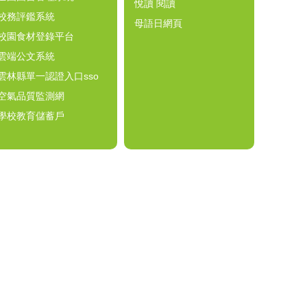
悅讀 閱讀
校務評鑑系統
母語日網頁
校園食材登錄平台
雲端公文系統
雲林縣單一認證入口sso
空氣品質監測網
學校教育儲蓄戶