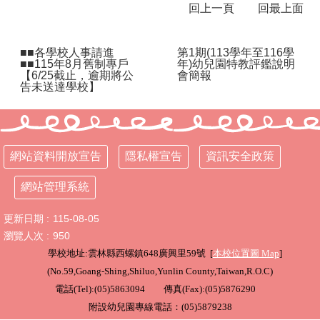
回上一頁
回最上面
行
政
■■各學校人事請進
第1期(113學年至116學
處
■■115年8月舊制專戶
年)幼兒園特教評鑑說明
室
【6/25截止，逾期將公
會簡報
告未送達學校】
課
程
專
區
網站資料開放宣告
隱私權宣告
資訊安全政策
校
務
網站管理系統
E
化
更新日期
115-08-05
瀏覽人次
950
學
學校地址:雲林縣西螺鎮648廣興里59號 [
本校位置圖
Map
]
校
相
(
No.59,Goang-Shing,Shiluo,Yunlin County,Taiwan,R.O.C
)
關
電話(Tel):(05)5863094 傳真(Fax):(05)5876290
網
附設幼兒園專線電話：(05)5879238
頁