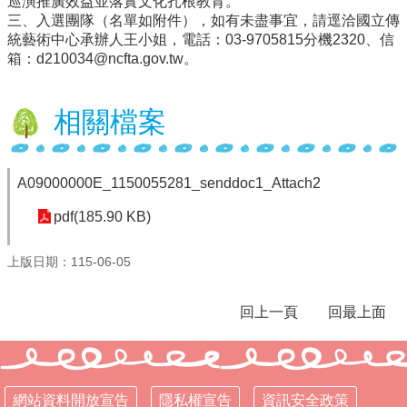
巡演推廣效益並落實文化扎根教育。
三、入選團隊（名單如附件），如有未盡事宜，請逕洽國立傳
行
統藝術中心承辦人王小姐，電話：03-9705815分機2320、信
政
箱：
d210034@ncfta.gov.tw
。
處
室
相關檔案
課
程
專
區
A09000000E_1150055281_senddoc1_Attach2
校
pdf(185.90 KB)
務
E
上版日期：115-06-05
化
學
回上一頁
回最上面
校
相
關
網
網站資料開放宣告
隱私權宣告
資訊安全政策
頁