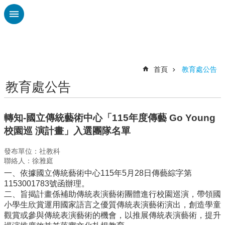
跳到主要內容區塊
進
階
搜
尋
首頁
教育處公告
教育處公告
認
識
廣
轉知-國立傳統藝術中心「115年度傳藝 Go Young
興
校園巡 演計畫」入選團隊名單
校
發布單位：社教科
刊
聯絡人：徐雅庭
專
一、依據國立傳統藝術中心115年5月28日傳藝綜字第
欄
1153001783號函辦理。
校
二、旨揭計畫係補助傳統表演藝術團體進行校園巡演，帶領國
園
小學生欣賞運用國家語言之優質傳統表演藝術演出，創造學童
動
觀賞或參與傳統表演藝術的機會，以推展傳統表演藝術，提升
態