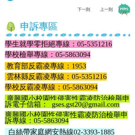
(二)拒絕兒少接觸酒品、檳榔、毒品等危害身心健康物質及 涉足危害身心健康之場所。
111-07-19
下一則
上一則
(三)互傳裸露私密照已觸法，拒絕兒少性剝削，不拍、不持 有、不傳送，保護你和我。
111-07-19
申訴專區
(四)網路世界停看聽，色情陷阱要注意，共同打擊網路性霸 凌及性剝削，檢舉專線113、110。
111-07-19
學生就學零拒絕專線
：
05-5351216
學校檢舉專線
：
05-5863094
教育部反霸凌專線
：
1953
雲林縣反霸凌專線
：
05
-
5351216
學校反霸凌專線
：
05
-
5863094
廣興國小校園性侵害性霸凌防治檢舉申
訴電子信箱：
gses.gst20@gmail.com
廣興國小校園性侵害性霸凌防治檢舉申
訴專線：
05-5863094
白絲帶家庭網安熱線
02-3393-1885