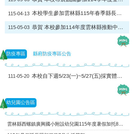
體
計
本校學生參加雲林縣115年春季縣長盃國術賽榮獲佳績
115-04-13
畫
廣
恭賀 本校參加114年度雲林縣推動中小學數位學習-因雄崛起競賽 榮獲 佳績
115-05-03
興
國
小
生
防疫專區
縣府防疫專區公告
活
點
滴
本校自下週5/23(一)~5/27(五)採實體與線上遠距上課並行方式運作
(臉
111-05-20
書)
廣
興
幼兒園公告區
國
小
附
雲林縣西螺鎮廣興國小附設幼兒園115年度暑假加托8月餐點表0801-0821
設
幼