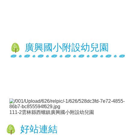
年
全
國
運
動
會
在
廣興國小附設幼兒園
雲
林
網
站
資
料
開
放
宣
111-2雲林縣西螺鎮廣興國小附設幼兒園
告
隱
好站連結
私