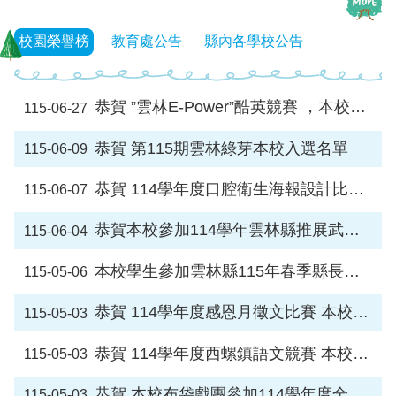
學
校園榮譽榜
教育處公告
縣內各學校公告
校
相
關
辦
恭賀 ”雲林E-Power”酷英競賽 ，本校榮獲佳績
115-06-27
法
規
恭賀 第115期雲林綠芽本校入選名單
115-06-09
定
恭賀 114學年度口腔衛生海報設計比賽 本校榮獲佳績
115-06-07
縣
府
訪
恭賀本校參加114學年雲林縣推展武術運動評鑑，榮獲七崁武術組-特優。
115-06-04
視
區
本校學生參加雲林縣115年春季縣長盃拔河賽榮獲佳績，特此恭賀。
115-05-06
English
恭賀 114學年度感恩月徵文比賽 本校榮獲佳績
115-05-03
Version
課
恭賀 114學年度西螺鎮語文競賽 本校榮獲佳績
115-05-03
程
總
恭賀 本校布袋戲團參加114學年度全國學生創意戲劇比賽 榮獲佳績
115-05-03