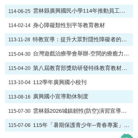
雲林縣廣興國民小學114年推動員工協助方案實施計畫
114-06-25
行
政
處
身心障礙類性別平等教育教材
114-02-14
室
特教宣導：提升大眾對隱性障礙者的認識與瞭解
113-11-28
課
程
台灣遊戲治療學會舉辦-空間的療癒力、阿德勒心理學在中小學諮商輔 導的應用、遊戲不只是遊戲相關活動，請參閱。
115-04-30
專
區
第八屆教育部獎助研發特殊教育教材教具 競賽得獎作品推廣運用
115-04-20
校
務
112學年廣興國小校刊
113-10-04
E
化
廣興國小宣導勤休制度
113-08-16
學
校
雲林縣2026城鎮韌性(防空)演習宣導，請大家配合。
115-07-30
相
關
115年「暑期保護青少年─青春專案」進行淨化妨害青少年成長環境與犯罪預防宣導。
115-07-06
網
頁