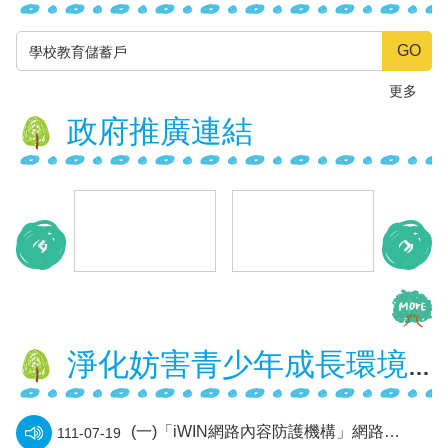
權
宣
告
資
更多
訊
政府推廣連結
安
全
政
策
網
站
管
理
系
統
淨化妨害青少年成長環境與犯罪預防宣導
(一)「iWIN網路內容防護機構」網路安全E起來，兒少上網安 全最放心。
111-07-19