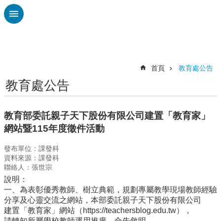
跳到主要內容區塊
進
階
搜
尋
首頁
教育處公告
教育處公告
認
識
廣
教育部委託親子天下股份有限公司建置「教育家」
興
網站暨115年度徵件活動
校
發布單位：課發科
刊
資料來源：課發科
專
聯絡人：張世宗
欄
說明：
校
一、為表彰優秀教師、樹立典範，規劃專屬教學現場教師經驗
園
分享及心靈交流之網站，本部委託親子天下股份有限公司
動
建置「教育家」網站（https://teachersblog.edu.tw），
態
請轉知所屬學校教師運用推廣，合先敘明。