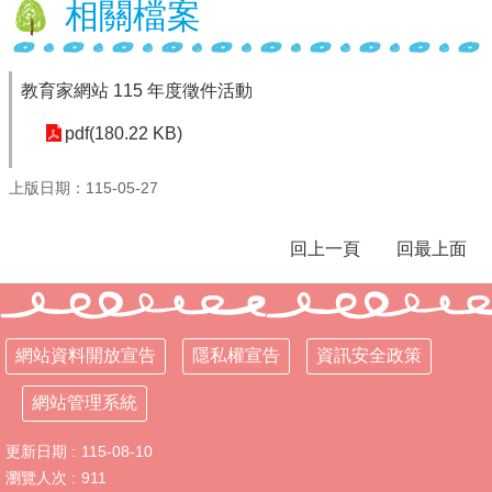
相關檔案
學
校
相
教育家網站 115 年度徵件活動
關
辦
pdf(180.22 KB)
法
規
上版日期：115-05-27
定
縣
回上一頁
回最上面
府
訪
視
區
網站資料開放宣告
隱私權宣告
資訊安全政策
English
Version
網站管理系統
課
更新日期
115-08-10
程
總
瀏覽人次
911