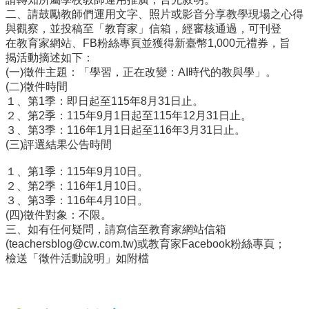
二、請鼓勵教師們運用文字、照片或影音分享教學現場之心得
行
與觀察，並投稿至「教育家」信箱，經審核通過，可刊登
政
在教育家網站、FB粉絲專頁並獲得新臺幣1,000元禮券，旨
處
揭活動摘述如下：
室
(一)徵件主題：「學習，正在改變：AI時代的教與學」。
(二)徵件時間
課
１、第1季：即日起至115年8月31日止。
程
２、第2季：115年9月1日起至115年12月31日止。
專
３、第3季：116年1月1日起至116年3月31日止。
區
(三)評選結果公告時間
校
１、第1季：115年9月10日。
務
２、第2季：116年1月10日。
E
３、第3季：116年4月10日。
化
(四)徵件對象：不限。
三、如有任何疑問，請寫信至教育家網站信箱
學
(teachersblog@cw.com.tw)或教育家Facebook粉絲專頁；
校
檢送「徵件活動說明」如附檔
相
關
網
頁