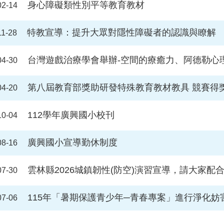
身心障礙類性別平等教育教材
02-14
特教宣導：提升大眾對隱性障礙者的認識與瞭解
11-28
台灣遊戲治療學會舉辦-空間的療癒力、阿德勒心理學在中小學諮
04-30
第八屆教育部獎助研發特殊教育教材教具 競賽得
04-20
112學年廣興國小校刊
10-04
廣興國小宣導勤休制度
08-16
雲林縣2026城鎮韌性(防空)演習宣導，請大家配
07-30
115年「暑期保護青少年─青春專案」進行淨化
07-06