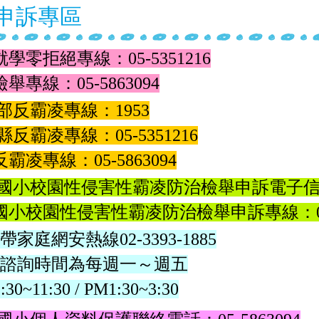
申訴專區
(四)網路世界停看聽，色情陷阱要注意，共同打擊網路性霸
1-07-19
就學零拒絕專線
：
05-5351216
檢舉專線
：
05-5863094
部反霸凌專線
：
1953
縣反霸凌專線
：
05
-
5351216
反霸凌專線
：
05
-
5863094
國小校園性侵害性霸凌防治檢舉申訴電子
國小校園性侵害性霸凌防治檢舉申訴專線：
帶家庭網安熱線
02-3393-1885
諮詢時間為每週一～週五
0~11:30 / PM1:30~3:30