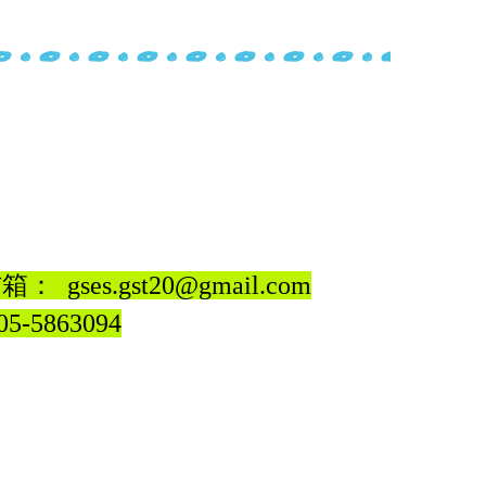
 凌及性剝削，檢舉專線113、110。
信箱：
gses.gst20@gmail.com
05-5863094