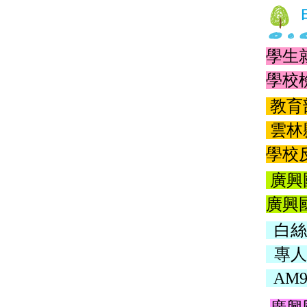
11
學生
學校
教育
雲林
學校
廣興
廣興
白絲
專人
AM9:3