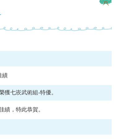
告
佳績
榮獲七崁武術組-特優。
獲佳績，特此恭賀。