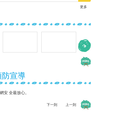
更多
預防宣導
上網安 全最放心。
質及 涉足危害身心健康之場所。
下一則
上一則
不持 有、不傳送，保護你和我。