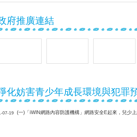
政府推廣連結
淨化妨害青少年成長環境與犯罪
(一)「iWIN網路內容防護機構」網路安全E起來，兒少
1-07-19
(二)拒絕兒少接觸酒品、檳榔、毒品等危害身心健康物
1-07-19
(三)互傳裸露私密照已觸法，拒絕兒少性剝削，不拍、
1-07-19