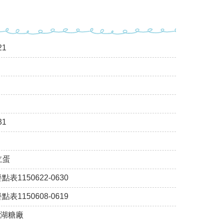
1
1
立蛋
150622-0630
150608-0619
溪湖糖廠