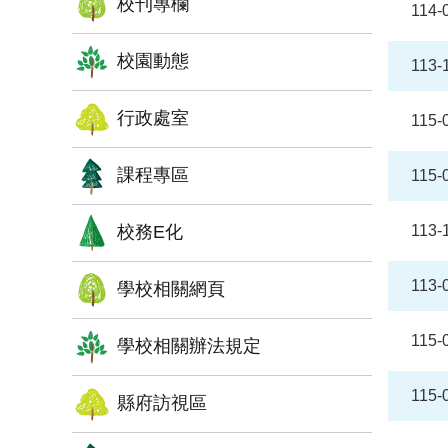
校刊專欄
114-
校園動態
113-
行政處室
115-
課程專區
115-
校務E化
113-
113-
學校相關網頁
115-
學校相關辦法規定
115-
縣府訪視區