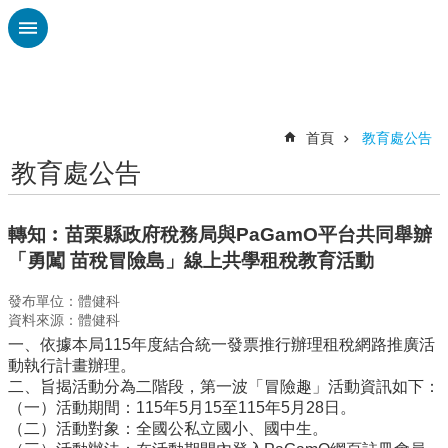
跳到主要內容區塊
進
階
搜
尋
首頁
教育處公告
教育處公告
認
識
廣
轉知︰苗栗縣政府稅務局與PaGamO平台共同舉辧
興
「勇闖 苗稅冒險島」線上共學租稅教育活動
校
發布單位：體健科
刊
資料來源：體健科
專
一、依據本局115年度結合統一發票推行辦理租稅網路推廣活
欄
動執行計畫辦理。
校
二、旨揭活動分為二階段，第一波「冒險趣」活動資訊如下：
園
（一）活動期間：115年5月15至115年5月28日。
動
（二）活動對象：全國公私立國小、國中生。
態