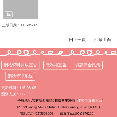
學
校
相
關
上版日期：115-05-14
辦
法
回上一頁
回最上面
規
定
縣
府
網站資料開放宣告
隱私權宣告
資訊安全政策
訪
視
網站管理系統
區
更新日期
115-08-05
English
Version
瀏覽人次
772
學校地址:雲林縣西螺鎮648廣興里59號 [
本校位置圖
Map
]
課
(
No.59,Goang-Shing,Shiluo,Yunlin County,Taiwan,R.O.C
)
程
總
電話(Tel):(05)5863094 傳真(Fax):(05)5876290