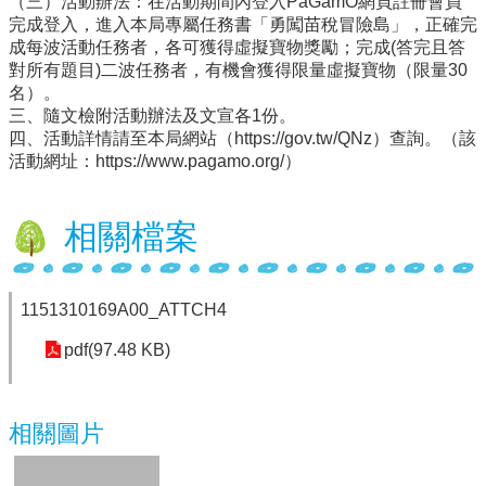
（三）活動辦法：在活動期間內登入PaGamO網頁註冊會員
完成登入，進入本局專屬任務書「勇闖苗稅冒險島」，正確完
行
成每波活動任務者，各可獲得虛擬寶物獎勵；完成(答完且答
政
對所有題目)二波任務者，有機會獲得限量虛擬寶物（限量30
處
名）。
室
三、隨文檢附活動辦法及文宣各1份。
四、活動詳情請至本局網站（https://gov.tw/QNz）查詢。（該
課
活動網址：https://www.pagamo.org/）
程
專
區
相關檔案
校
務
E
1151310169A00_ATTCH4
化
pdf(97.48 KB)
學
校
相
相關圖片
關
網
頁