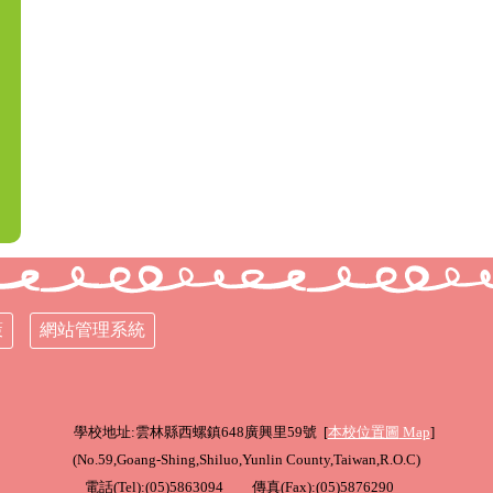
策
網站管理系統
學校地址:雲林縣西螺鎮648廣興里59號 [
本校位置圖
Map
]
(
No.59,Goang-Shing,Shiluo,Yunlin County,Taiwan,R.O.C
)
電話(Tel):(05)5863094 傳真(Fax):(05)5876290