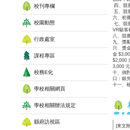
四、競賽
校刊專欄
五、競賽
六、初賽
校園動態
七、競賽
VR駭客
八、競賽網站
行政處室
九、獎勵
只、獎金
金 $3,
課程專區
$2,0
3,000 
校務E化
十、倘對
口：銀先生，
十一、檢
學校相關網頁
學校相關辦法規定
縣府訪視區
[來文附件