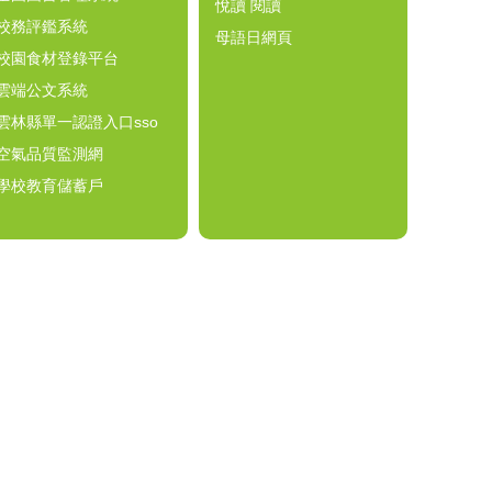
悅讀 閱讀
校務評鑑系統
母語日網頁
校園食材登錄平台
雲端公文系統
雲林縣單一認證入口sso
空氣品質監測網
學校教育儲蓄戶