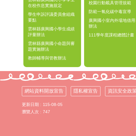
校園行動載具管理規範
在校作息實施規定
防範一氧化碳中毒宣導
學生申訴評議委員會組織
要點
廣興國小室內外場地借用
辦法
雲林縣廣興國小學生成績
評量辦法
111學年度課程總體計畫
雲林縣廣興國小命題與審
題實施辦法
教師輔導與管教辦法
網站資料開放宣告
隱私權宣告
資訊安全政
更新日期
115-08-05
瀏覽人次
747