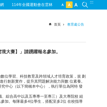
:::
網
114年全國運動會在雲林
首頁
教育處公告
 實境大賽】」請踴躍報名參加。
動數位學習、科技教育及跨領域人才培育政策，規 劃
題進行創新實作，提升其問題解決能力與數 位素養。
研究中心（以下簡稱本中心），執行單位為阿特 發
職、綜合高中以及五專專一至專三）及大專院校 組
參加。每隊最多4位學生，搭配至多2位 在校指導