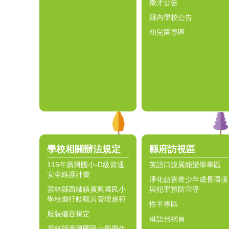
徵才公告
縣內學校公告
幼兒園專區
學校相關辦法規定
縣府訪視區
115年廣興國小-D級資通
英語口說展能樂學專區
安全維護計畫
淨化妨害青少年成長環境
雲林縣西螺鎮廣興國民小
與犯罪預防宣導
學校園行動載具管理規範
性平專區
服裝儀容規定
母語日網頁
雲林縣廣興國民小學學生