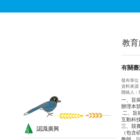
跳到主要內容區塊
:::
:::
教育
有關臺
發布單位
資料來源
聯絡人：
一、旨
辦理本
二、旨
互動科
三、競
認識廣興
（包含
教師，