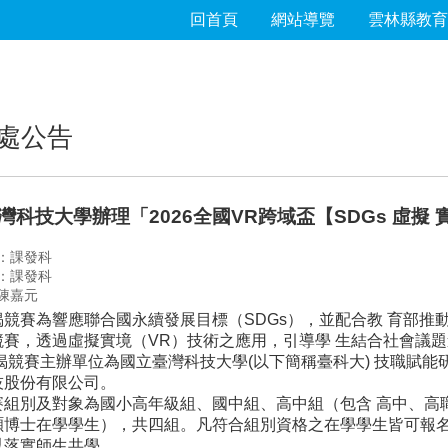
回首頁
網站導覽
雲林縣教育
處公告
灣科技大學辦理「2026全國VR跨域盃【SDGs 虛擬
：課發科
：課發科
陳嘉元
揭競賽為響應聯合國永續發展目標（SDGs），並配合教 育部推
競賽，透過虛擬實境（VR）技術之應用，引導學 生結合社會議
揭競賽主辦單位為國立臺灣科技大學(以下簡稱臺科大) 技職賦能
技股份有限公司。
賽組別及對象為國小高年級組、國中組、高中組（包含 高中、高
碩博士在學學生），共四組。凡符合組別資格之在學學生皆可報名
以落實師生共學。