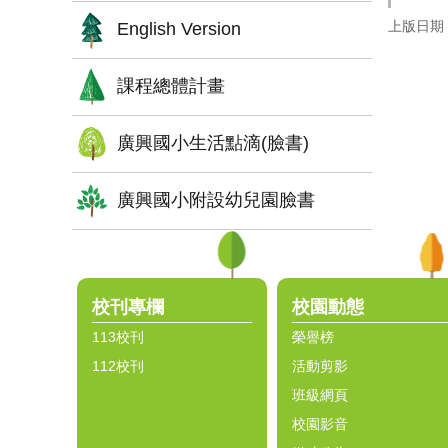
上版日期：1
English Version
課程總體計畫
廣興國小生活點滴(臉書)
廣興國小附設幼兒園臉書
:::
校刊專欄
校園動態
113校刊
榮譽榜
112校刊
活動剪影
班級網頁
校園影音