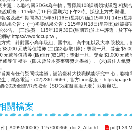
主題：以聯合國SDGs為主軸，選擇與108課綱領域議題 相契
說明會：115年5月16日(星期六)下午2時。採線上方式 辦理。
報名及繳件期間為115年5月16日(星期六)至115年9月 14日(星
結果公告： (一)初賽結果公告：115年9月18日(星期五)於競賽官網
松公告。 (三)決賽：115年10月30日(星期五)於上午評選，於
 https://vrworldcup.tw 。
方式：針對國小高年級組、國中組、高中組以及大專 院校組，依據
 $8,000 元或等值禮券 (二)第2名(取1隊)：獎狀一只、獎金 $5,
000 元或等值禮券 (四)佳作(取1隊)：獎狀一只、獎金 $1,000 
00 元或等值 禮券（限未曾於本賽事獲獎之學校）。 (六)最佳人氣獎： 第
元。
旨案有任何疑問或建議，請洽臺科大技職賦能研究中 心，聯絡電話：(
聯絡電話：(02)2361-6666，官方Line客服： https://page.line
附2026全國VR跨域盃【SDGs虛擬實境大賽】競賽辦法。
相關檔案
]_A095M0000Q_1157000366_doc2_Attach1
pdf(1.39 