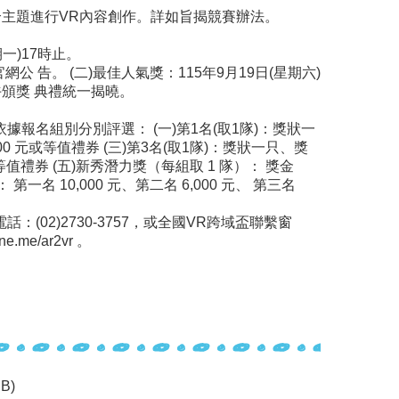
合主題進行VR內容創作。詳如旨揭競賽辦法。
期一)17時止。
公 告。 (二)最佳人氣獎：115年9月19日(星期六)
下午頒獎 典禮統一揭曉。
報名組別分別評選： (一)第1名(取1隊)：獎狀一
000 元或等值禮券 (三)第3名(取1隊)：獎狀一只、獎
元或等值禮券 (五)新秀潛力獎（每組取 1 隊）： 獎金
一名 10,000 元、第二名 6,000 元、 第三名
02)2730-3757，或全國VR跨域盃聯繫窗
.me/ar2vr 。
MB)