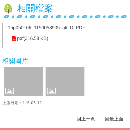
相關檔案
學
校
相
關
115p050166_1150058905_att_DI.PDF
辦
pdf(316.58 KB)
法
規
定
相關圖片
縣
府
訪
視
區
English
上版日期：115-05-12
Version
課
回上一頁
回最上面
程
總