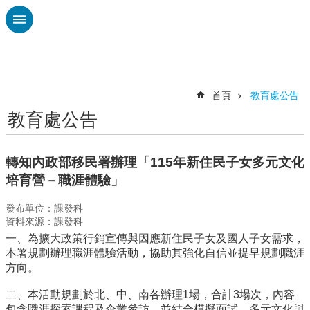
跳到主要內容區塊
進
階
搜
尋
首頁
教育處公告
教育處公告
認
識
廣
轉知內政部移民署辦理「115年新住民子女多元文化
興
培育營－職涯體驗」
校
發布單位：課發科
刊
資料來源：課發科
專
一、為擴大政策行銷宣傳與因應新住民子女及國人子女需求，
欄
本署規劃辦理職涯體驗活動，協助其強化自信並提早規劃職涯
校
方向。
園
動
二、本活動規劃於北、中、南各辦理1場，合計3場次，內容
態
包含職涯探索課程及企業參訪，並結合模擬面試、多元文化與