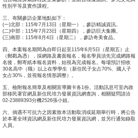
性別平等及實作課程。
行
政
三、有關參訪企業地點如下：
處
(一)北部：115年7月13日（星期一），參訪精誠資訊。
室
(二)中部：115年7月23日（星期四），參訪巨大集團。
(三)南部：115年8月4日（星期二），參訪奇美食品。
課
程
四、本案報名期間為自即日起至115年6月5日（星期五）止
專
（郵戳為憑），採網路及書面報名，報名學員須先完成網路報
區
名後，郵寄紙本報名資料，始視為完成報名。每場預計招收
30名高中（職）以上在學學生（新住民子女占70%、國人子
校
女占30%，並視報名情形調整）。
務
E
五、檢附報名簡章及相關宣導圖卡各1份。活動訊息可至內政
化
部移民署官網及新住民培力發展資訊網查詢，相關疑問請洽
02-23889393分機2526張小姐。
學
校
六、倘遇不可抗力之因素致本活動取消或延期舉行時，將公告
相
於本署全球資訊網及新住民培力發展資訊網，並另行通知錄取
關
人員。
網
頁