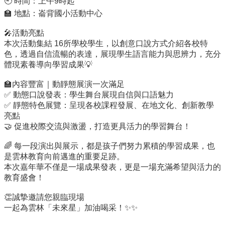
🕘 時間：上午9時起
🏫 地點：崙背國小活動中心
行
政
🎤活動亮點
處
本次活動集結 16所學校學生，以創意口說方式介紹各校特
室
色，透過自信流暢的表達，展現學生語言能力與思辨力，充分
體現素養導向學習成果💡
課
程
🏫內容豐富｜動靜態展演一次滿足
專
✅ 動態口說發表：學生舞台展現自信與口語魅力
區
✅ 靜態特色展覽：呈現各校課程發展、在地文化、創新教學
亮點
校
🤝 促進校際交流與激盪，打造更具活力的學習舞台！
務
E
🌈 每一段演出與展示，都是孩子們努力累積的學習成果，也
化
是雲林教育向前邁進的重要足跡。
本次嘉年華不僅是一場成果發表，更是一場充滿希望與活力的
學
教育盛會！
校
相
👏誠摯邀請您親臨現場
關
一起為雲林「未來星」加油喝采！✨✨
網
頁