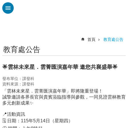
跳到主要內容區塊
進
階
搜
尋
首頁
教育處公告
教育處公告
認
識
廣
🌟雲林未來星．雲菁匯演嘉年華 邀您共襄盛舉🌟
興
發布單位：課發科
校
資料來源：課發科
刊
「雲林未來星．雲菁匯演嘉年華」即將隆重登場！
專
誠摯邀請各界長官與貴賓蒞臨指導與參觀，一同見證雲林教育
欄
多元創新成果✨
校
📍活動資訊
園
🗓️ 日期：115年5月14日（星期四）
動
態