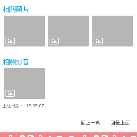
相關圖片
學
校
相
關
辦
法
規
定
相關影音
縣
府
訪
視
區
English
上版日期：115-05-07
Version
課
回上一頁
回最上面
程
總