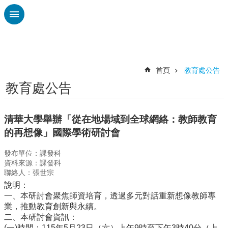
跳到主要內容區塊
進
階
搜
尋
首頁
教育處公告
教育處公告
認
識
廣
清華大學舉辦「從在地場域到全球網絡：教師教育
興
的再想像」國際學術研討會
校
發布單位：課發科
刊
資料來源：課發科
專
聯絡人：張世宗
欄
說明：
校
一、本研討會聚焦師資培育，透過多元對話重新想像教師專
園
業，推動教育創新與永續。
動
二、本研討會資訊：
態
(一)時間：115年5月23日（六）上午9時至下午3時40分（上