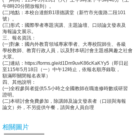
午8時20分開放報到）。
行
(二)地點：本校台達館B1璟德講堂（新竹市光復路二段101
政
號）。
處
(三)形式：國際學者專題演講、主題論壇、口頭論文發表及
室
海報論文展示。
三、報名資訊：
課
(一)對象：國內外教育領域專家學者、大專校院師生、各級
程
學校教師、教育行政人員，以及對本研討會主題感興趣之社會
專
大眾。
區
(二)連結：https://forms.gle/d1Dm9uvK86cKaKYy5（即日起
至115年5月18日（一）中午12時止，依報名順序錄取，
校
額滿即關閉報名表單）
務
四、其他說明：
E
(一)全程參與者提供5.5小時之全國教師在職進修時數或研習
化
證明。
(二)本研討會免費參加，除講師及論文發表者（口頭與海報
學
論文）外，不另提供午餐，請與會人員自理
校
相
關
相關圖片
網
頁