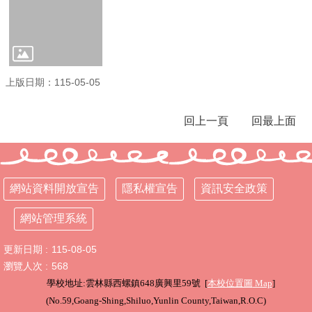
學
校
相
關
辦
上版日期：115-05-05
法
規
回上一頁
回最上面
定
縣
府
訪
網站資料開放宣告
隱私權宣告
資訊安全政策
視
區
網站管理系統
English
Version
更新日期
115-08-05
瀏覽人次
568
課
學校地址:雲林縣西螺鎮648廣興里59號 [
本校位置圖
Map
]
程
(
No.59,Goang-Shing,Shiluo,Yunlin County,Taiwan,R.O.C
)
總