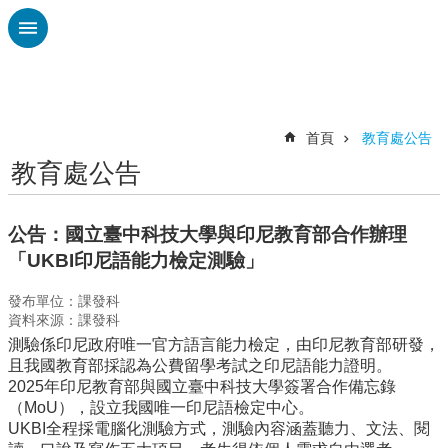
跳到主要內容區塊
進
階
搜
尋
首頁
教育處公告
教育處公告
認
識
廣
公告：國立臺中科技大學與印尼教育部合作辦理
興
「UKBI印尼語能力檢定測驗」
校
發布單位：課發科
刊
資料來源：課發科
專
測驗係印尼政府唯一官方語言能力檢定，由印尼教育部研發，
欄
且我國教育部採認為公費留學考試之印尼語能力證明。
校
2025年印尼教育部與國立臺中科技大學簽署合作備忘錄
園
（MoU），設立我國唯一印尼語檢定中心。
動
UKBI全程採電腦化測驗方式，測驗內容涵蓋聽力、文法、閱
態