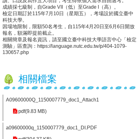
讀、口說及寫作五大項目，考生得依個人需求自由選考。
成績採七級制，自Grade VII（低）至Grade I（高）。
行
檢定日期訂於115年7月10日（星期五），考場設於國立臺中
政
科技大學。
處
因場地限制，限額50名考生，自115年4月20日至6月6日開放
室
報名，額滿即提前截止。
相關簡章及報名資訊，請至國立臺中科技大學語言中心「檢定
課
測驗」區查詢：https://language.nutc.edu.tw/p/404-1079-
程
130657.php
專
區
校
相關檔案
務
E
化
A09600000Q_1150007779_doc1_Attach1
學
校
pdf(9.83 MB)
相
關
a09600000q_1150007779_doc1_DI.PDF
網
頁