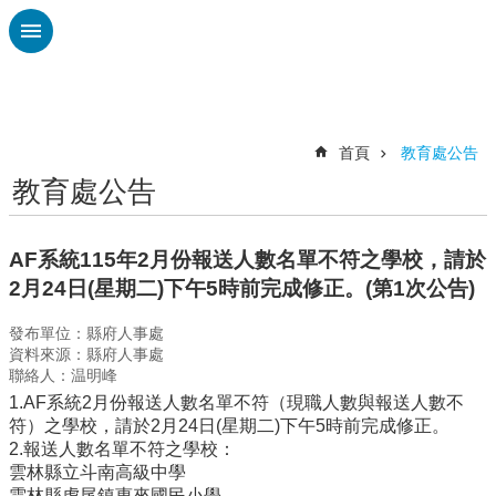
跳到主要內容區塊
進
階
搜
尋
首頁
教育處公告
教育處公告
認
識
廣
AF系統115年2月份報送人數名單不符之學校，請於
興
2月24日(星期二)下午5時前完成修正。(第1次公告)
校
發布單位：縣府人事處
刊
資料來源：縣府人事處
專
聯絡人：温明峰
欄
1.AF系統2月份報送人數名單不符（現職人數與報送人數不
校
符）之學校，請於2月24日(星期二)下午5時前完成修正。
園
2.報送人數名單不符之學校：
動
雲林縣立斗南高級中學
態
雲林縣虎尾鎮惠來國民小學