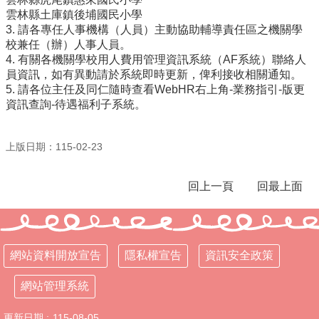
雲林縣土庫鎮後埔國民小學
行
3. 請各專任人事機構（人員）主動協助輔導責任區之機關學
政
校兼任（辦）人事人員。
處
4. 有關各機關學校用人費用管理資訊系統（AF系統）聯絡人
室
員資訊，如有異動請於系統即時更新，俾利接收相關通知。
5. 請各位主任及同仁隨時查看WebHR右上角-業務指引-版更
課
資訊查詢-待遇福利子系統。
程
專
區
上版日期：115-02-23
校
務
回上一頁
回最上面
E
化
學
校
網站資料開放宣告
隱私權宣告
資訊安全政策
相
關
網站管理系統
網
頁
更新日期
115-08-05