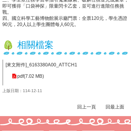
即可獲得「口袋神探」限量閃卡乙套，並可進行進階任務挑
行
戰。
政
四、國立科學工藝博物館展示廳門票：全票120元，學生憑證
處
90元，20人以上學生團體每人60元。
室
課
相關檔案
程
專
區
[來文附件]_6163380A00_ATTCH1
校
務
pdf(7.02 MB)
E
化
上版日期：114-12-11
學
校
回上一頁
回最上面
相
關
網
頁