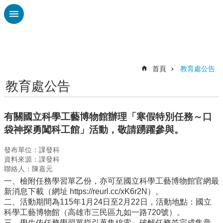
跳到主要內容區塊
進
階
搜
尋
首頁
教育處公告
教育處公告
認
識
廣
有關國立科學工藝博物館辦理「寒假特別任務～口
興
袋神探勇闖科工館」活動，敬請踴躍參與。
校
發布單位：課發科
刊
資料來源：課發科
專
聯絡人：陳嘉元
欄
一、檢附任務學習單乙份，亦可至國立科學工藝博物館官網最
校
新消息下載（網址 https://reurl.cc/xK6r2N）。
園
二、活動期間為115年1月24日至2月22日，活動地點：國立
動
科學工藝博物館（高雄市三民區九如一路720號）。
態
三、學生依任務學習單指引蒐集線索、破解任務並完成集章，