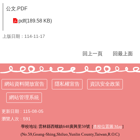
公文.PDF
行
政
pdf(189.58 KB)
處
室
上版日期：114-11-17
課
程
回上一頁
回最上面
專
區
校
務
網站資料開放宣告
隱私權宣告
資訊安全政策
E
化
網站管理系統
學
更新日期
115-08-05
校
相
瀏覽人次
591
關
學校地址:雲林縣西螺鎮648廣興里59號 [
本校位置圖
Map
]
網
(
No.59,Goang-Shing,Shiluo,Yunlin County,Taiwan,R.O.C
)
頁