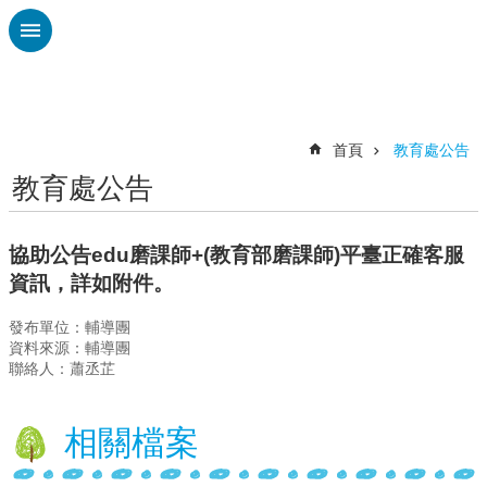
跳到主要內容區塊
進
階
搜
尋
首頁
教育處公告
教育處公告
認
識
廣
協助公告edu磨課師+(教育部磨課師)平臺正確客服
興
資訊，詳如附件。
校
發布單位：輔導團
刊
資料來源：輔導團
專
聯絡人：蕭丞芷
欄
校
相關檔案
園
動
態