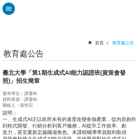
跳到主要內容區塊
進
階
搜
尋
首頁
教育處公告
教育處公告
認
識
廣
臺北大學「第1期生成式AI能力認證班(資策會發
興
照)」招生簡章
校
發布單位：課發科
刊
資料來源：課發科
專
聯絡人：張世宗
欄
說明：
校
一、生成式AI正以前所未有的速度改變各個產業，從內容創作
園
到程式開發、行銷分析到客戶服務，AI提升工作效率、創
動
造力，甚至重新定義職場角色。本課程輔導學員順利取得
態
資策會核發之生成式AI能力認證，並使學員對於生成式AI