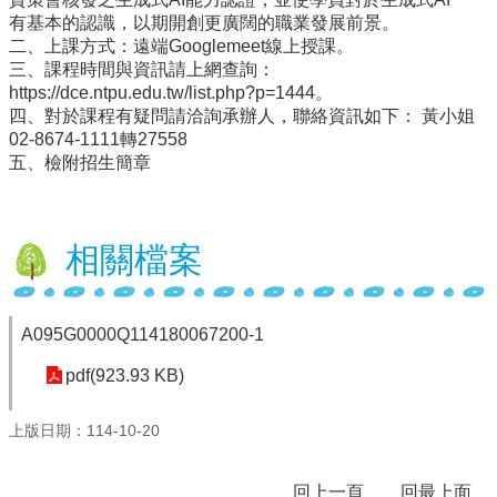
有基本的認識，以期開創更廣闊的職業發展前景。
行
二、上課方式：遠端Googlemeet線上授課。
政
三、課程時間與資訊請上網查詢：
處
https://dce.ntpu.edu.tw/list.php?p=1444。
室
四、對於課程有疑問請洽詢承辦人，聯絡資訊如下： 黃小姐
02-8674-1111轉27558
課
五、檢附招生簡章
程
專
區
相關檔案
校
務
E
化
A095G0000Q114180067200-1
學
pdf(923.93 KB)
校
相
上版日期：114-10-20
關
網
頁
回上一頁
回最上面