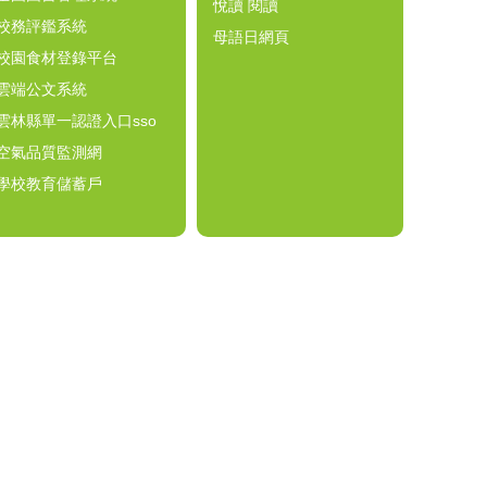
悅讀 閱讀
校務評鑑系統
母語日網頁
校園食材登錄平台
雲端公文系統
雲林縣單一認證入口sso
空氣品質監測網
學校教育儲蓄戶