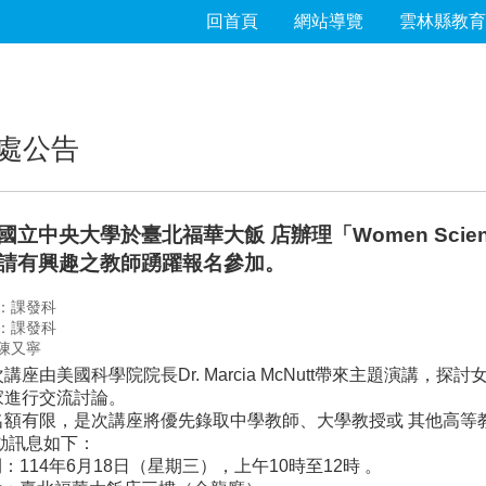
回首頁
網站導覽
雲林縣教育
處公告
立中央大學於臺北福華大飯 店辦理「Women Scientists a
請有興趣之教師踴躍報名參加。
：課發科
：課發科
陳又寧
講座由美國科學院院長Dr. Marcia McNutt帶來主題演講，
家進行交流討論。
名額有限，是次講座將優先錄取中學教師、大學教授或 其他高等
動訊息如下：
間：114年6月18日（星期三），上午10時至12時 。