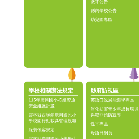
徵才公告
縣內學校公告
幼兒園專區
學校相關辦法規定
縣府訪視區
115年廣興國小-D級資通
英語口說展能樂學專區
安全維護計畫
淨化妨害青少年成長環境
雲林縣西螺鎮廣興國民小
與犯罪預防宣導
學校園行動載具管理規範
性平專區
服裝儀容規定
母語日網頁
雲林縣廣興國民小學學生