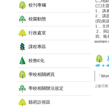
(二)
校刊專欄
(三)主
１、講者：
２、講題：W
校園動態
(四)座
１、主
２、與談
行政處室
四、報名方式
women-sc
課程專區
校務E化
學校相關網頁
「Wome
上版日期：1
學校相關辦法規定
縣府訪視區