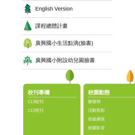
English Version
課程總體計畫
廣興國小生活點滴(臉書)
廣興國小附設幼兒園臉書
:::
校刊專欄
校園動態
113校刊
榮譽榜
112校刊
活動剪影
班級網頁
校園影音