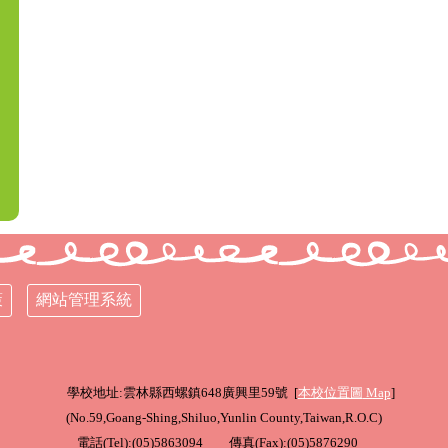
策
網站管理系統
學校地址:雲林縣西螺鎮648廣興里59號 [
本校位置圖
Map
]
(
No.59,Goang-Shing,Shiluo,Yunlin County,Taiwan,R.O.C
)
電話(Tel):(05)5863094 傳真(Fax):(05)5876290