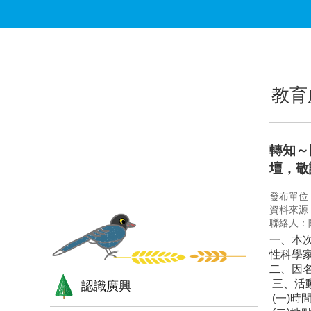
跳到主要內容區塊
:::
:::
教育
轉知～國
壇，敬
發布單位
資料來源
聯絡人：
一、本次
性科學
二、因
三、活
認識廣興
(一)時