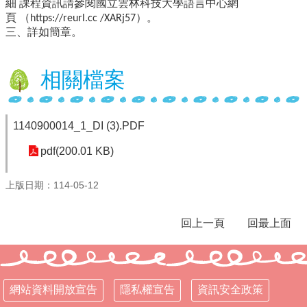
細
課程資訊請參閱國立雲林科技大學
語言中心網
頁
（
）。
https://reurl.cc /XARj57
行
三、詳如簡章。
政
處
室
相關檔案
課
程
專
1140900014_1_DI (3).PDF
區
pdf(200.01 KB)
校
務
上版日期：114-05-12
E
化
回上一頁
回最上面
學
校
相
關
網
網站資料開放宣告
隱私權宣告
資訊安全政策
頁