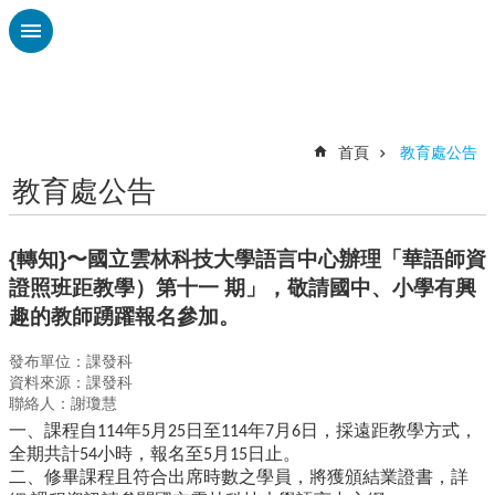
跳到主要內容區塊
進
階
搜
尋
首頁
教育處公告
教育處公告
認
識
廣
{轉知}〜國立雲林科技大學語言中心辦理「華語師資
興
證照班距教學）第十一 期」，敬請國中、小學有興
校
趣的教師踴躍報名參加。
刊
專
發布單位：課發科
欄
資料來源：課發科
聯絡人：謝瓊慧
校
一、課程自
年
月
日至
年
月
日，採遠距教學方式，
114
5
25
114
7
6
園
全期共計
小時，報名至
月
日止。
54
5
15
動
二、修畢課程且符合出席時數之學員，將獲頒結業證書，詳
態