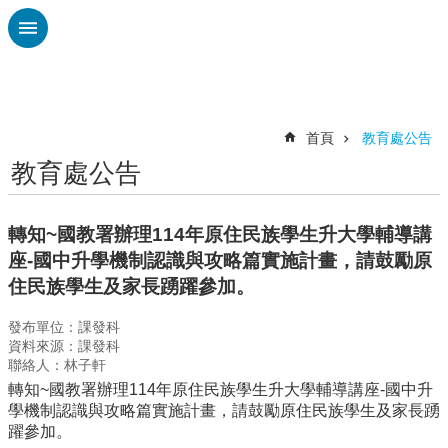
跳到主要內容區塊
進
階
搜
尋
首頁
教育處公告
教育處公告
認
識
廣
轉知~國教署辦理114年原住民族學生升大學輔導講
興
座-國中升學機制認識與攻略篇實施計畫，請鼓勵原
校
住民族學生及家長踴躍參加。
刊
專
發布單位：課發科
欄
資料來源：課發科
聯絡人：林子軒
校
轉知~國教署辦理114年原住民族學生升大學輔導講座-國中升
園
學機制認識與攻略篇實施計畫，請鼓勵原住民族學生及家長踴
動
躍參加。
態