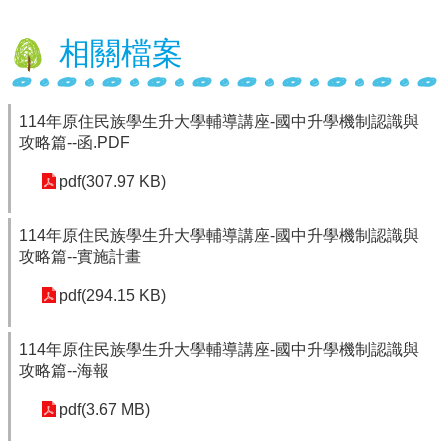
行
相關檔案
政
處
室
114年原住民族學生升大學輔導講座-國中升學機制認識與
課
攻略篇--函.PDF
程
專
pdf(307.97 KB)
區
114年原住民族學生升大學輔導講座-國中升學機制認識與
校
攻略篇--實施計畫
務
E
pdf(294.15 KB)
化
學
114年原住民族學生升大學輔導講座-國中升學機制認識與
校
攻略篇--海報
相
關
pdf(3.67 MB)
網
頁