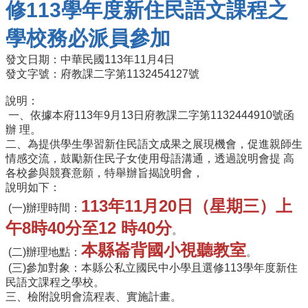
修113學年度新住民語文課程之
行
學校務必派員參加
政
處
發文日期：中華民國113年11月4日
室
發文字號：府教課二字第1132454127號
課
說明：
程
一、依據本府113年9月13日府教課二字第1132444910號函
專
辦 理。
區
二、為提供學生學習新住民語文成果之展現機會，促進親師生
情感交流，鼓勵新住民子女使用母語溝通，透過說明會提 高
校
各校參與競賽意願，特舉辦旨揭說明會，
務
說明如下：
E
113年11月20日（星期三）上
化
(一)辦理時間：
午8時40分至12 時40分
。
學
校
本縣崙背國小視聽教室
(二)辦理地點：
。
相
(三)參加對象：本縣公私立國民中小學且選修113學年度新住
關
民語文課程之學校。
網
三、檢附說明會流程表、實施計畫。
頁