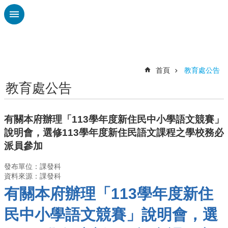
跳到主要內容區塊
進
階
搜
尋
首頁
教育處公告
教育處公告
認
識
廣
有關本府辦理「113學年度新住民中小學語文競賽」
興
說明會，選修113學年度新住民語文課程之學校務必
校
派員參加
刊
專
發布單位：課發科
欄
資料來源：課發科
有關本府辦理「113學年度新住
校
園
民中小學語文競賽」說明會，選
動
態