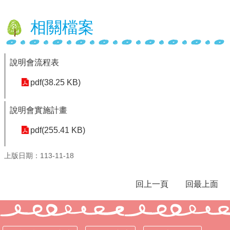
學
相關檔案
校
相
關
辦
說明會流程表
法
規
pdf(38.25 KB)
定
說明會實施計畫
縣
府
pdf(255.41 KB)
訪
視
區
上版日期：113-11-18
English
Version
回上一頁
回最上面
課
程
總