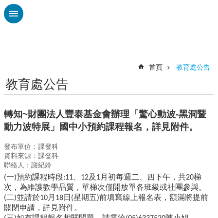
跳到主要內容區塊
進
階
搜
尋
首頁
教育處公告
教育處公告
認
識
廣
轉知~財團法人豐泰基金會辦理「驚心動波-黑洞暨
興
動力波特展」國中小預約課程報名，詳見附件。
校
發布單位：課發科
刊
資料來源：課發科
專
聯絡人：謝紀姈
欄
一
預約課程時段
、
及
月
初每週二、四下午，共
梯
(
)
:
11
12
1
20
校
次，為維護教學
品質，單梯次僅開放單各班級或社團參與。
園
二
並請於
月
日
星期五
前填寫線上報名表，額滿將提前
(
)
10
18
(
)
動
關閉申請，詳見
附件。
態
三
如有課程報名相關問題，請電洽
陳小姐。