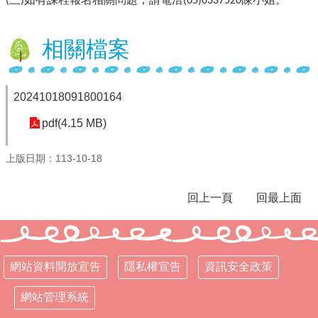
(
)
(05)6337520
行
政
相關檔案
處
室
20241018091800164
課
程
pdf(4.15 MB)
專
區
上版日期：113-10-18
校
務
回上一頁
回最上面
E
化
學
校
網站資料開放宣告
隱私權宣告
資訊安全政策
相
關
網站管理系統
網
頁