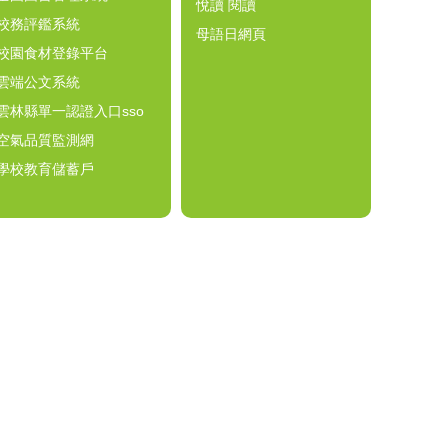
悅讀 閱讀
校務評鑑系統
母語日網頁
校園食材登錄平台
雲端公文系統
雲林縣單一認證入口sso
空氣品質監測網
學校教育儲蓄戶