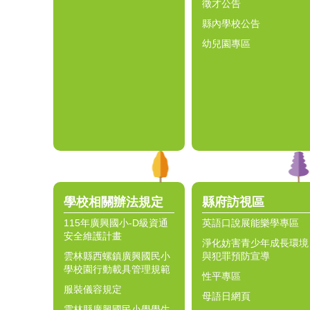
徵才公告
縣內學校公告
幼兒園專區
學校相關辦法規定
縣府訪視區
115年廣興國小-D級資通
英語口說展能樂學專區
安全維護計畫
淨化妨害青少年成長環境
雲林縣西螺鎮廣興國民小
與犯罪預防宣導
學校園行動載具管理規範
性平專區
服裝儀容規定
母語日網頁
雲林縣廣興國民小學學生