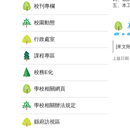
五、本
校刊專欄
校園動態
行政處室
[來文附件
課程專區
上版日期：1
校務E化
學校相關網頁
學校相關辦法規定
縣府訪視區