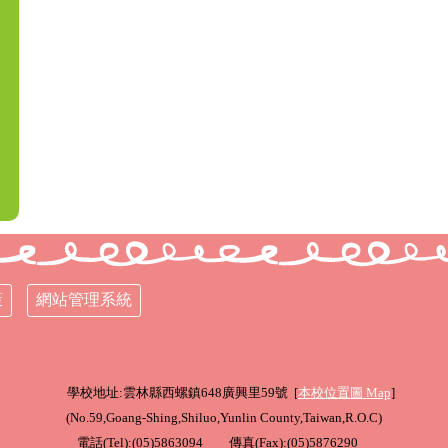
策
網站管理系統
學校地址:雲林縣西螺鎮648廣興里59號 [
本校位置圖
Map
]
(
No.59,Goang-Shing,Shiluo,Yunlin County,Taiwan,R.O.C
)
電話(Tel):(05)5863094 傳真(Fax):(05)5876290