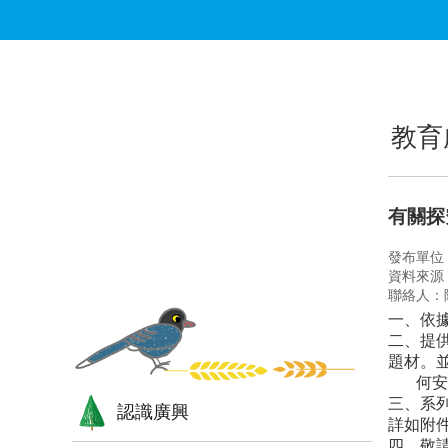
跳到主要內容區塊
:::
:::
教育
有關探
發布單位
資料來源
聯絡人：
一、依據
二、提
題材。
何安排
三、系列
認識廣興
詳如附
四、敬