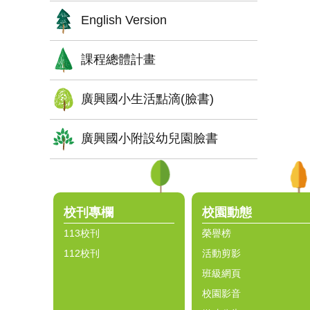
English Version
課程總體計畫
廣興國小生活點滴(臉書)
廣興國小附設幼兒園臉書
:::
校刊專欄
校園動態
113校刊
榮譽榜
112校刊
活動剪影
班級網頁
校園影音