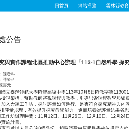
回首頁
網站導覽
雲林縣教育
處公告
究與實作課程北區推動中心辦理「113-1自然科學 
：課發科
：課發科
陳嘉元
國立臺灣師範大學附屬高級中學113年10月8日附教字第113001
供檢視架構，幫助教師審視課程與教學，引導思索課程教學步驟
並加入命題工作坊，探討評量如何進行、是否符合探究精神與內
評量步驟，有效提升探究教學能力，進而培養從評量結果省思
工作坊辦理時間：11月12日、11月26日、12月10日、12月24
件實施計畫。
請惠予參與人員公(差)假登記，相關經費由原服務學校依規定支給