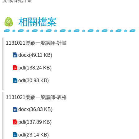
其餘請見計畫
體
計
畫
相關檔案
廣
興
國
1131021樂齡一般講師-計畫
小
生
docx(49.11 KB)
活
點
pdf(138.24 KB)
滴
(臉
odt(30.93 KB)
書)
廣
1131021樂齡一般講師-表格
興
docx(36.83 KB)
國
小
pdf(137.89 KB)
附
設
odt(23.14 KB)
幼