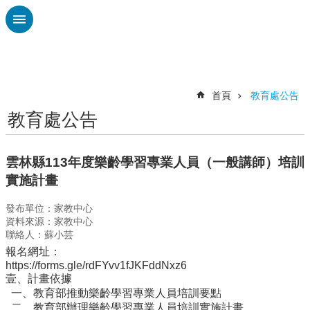
跳到主要內容區塊
進
階
搜
尋
首頁
教育處公告
教育處公告
認
識
廣
雲林縣113年度樂齡學習專業人員（一般講師）培訓
興
實施計畫
校
發布單位：家教中心
刊
資料來源：家教中心
專
聯絡人：蘇小芸
欄
報名網址：
校
https://forms.gle/rdFYvv1fJKFddNxz6
壹、計畫依據
園
一、教育部推動樂齡學習專業人員培訓要點
動
二、教育部辦理樂齡學習專業人員培訓實施計畫
態