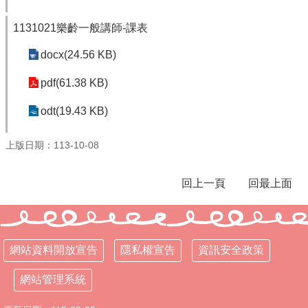
兒
園
1131021樂齡一般講師-課表
臉
書
docx(24.56 KB)
回
pdf(61.38 KB)
首
odt(19.43 KB)
頁
網
上版日期：113-10-08
站
導
覽
回上一頁
回最上面
雲
林
縣
網站資料開放宣告
隱私權宣告
資訊安全政策
教
育
網
網站管理系統
114