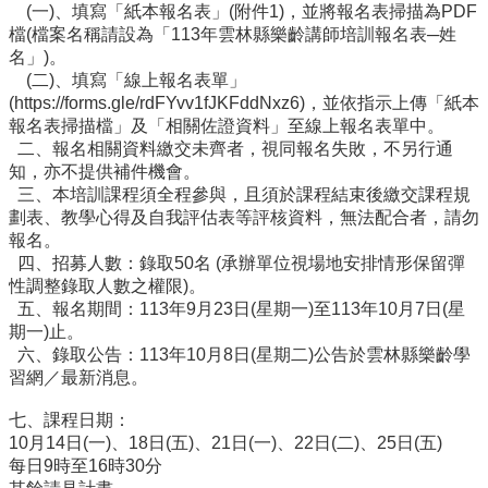
(一)、填寫「紙本報名表」(附件1)，並將報名表掃描為PDF
學
檔(檔案名稱請設為「113年雲林縣樂齡講師培訓報名表─姓
校
名」)。
相
(二)、填寫「線上報名表單」
關
(https://forms.gle/rdFYvv1fJKFddNxz6)，並依指示上傳「紙本
辦
報名表掃描檔」及「相關佐證資料」至線上報名表單中。
法
二、報名相關資料繳交未齊者，視同報名失敗，不另行通
規
知，亦不提供補件機會。
定
三、本培訓課程須全程參與，且須於課程結束後繳交課程規
劃表、教學心得及自我評估表等評核資料，無法配合者，請勿
縣
報名。
府
四、招募人數：錄取50名 (承辦單位視場地安排情形保留彈
訪
性調整錄取人數之權限)。
視
五、報名期間：113年9月23日(星期一)至113年10月7日(星
區
期一)止。
六、錄取公告：113年10月8日(星期二)公告於雲林縣樂齡學
English
習網／最新消息。
Version
七、課程日期：
課
10月14日(一)、18日(五)、21日(一)、22日(二)、25日(五)
程
每日9時至16時30分
總