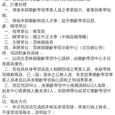
貳、計畫目標
行
一、增進本縣樂齡學習專業人員之專業能力、素養與教學知
政
能。
處
二、厚植本縣樂齡師資人才庫，提升樂齡學習品質。
室
參、辦理單位
一、指導單位：教育部
課
二、輔導單位：國立中正大學（中南區輔導團）
程
三、主辦單位：雲林縣政府
專
四、承辦單位：雲林縣樂齡學習示範中心（古坑鄉公所）
區
肆、培訓對象與資格：
一、以現任雲林縣樂齡學習中心講師，由樂齡學習中心主任
校
推薦為優先。
務
二、其他具終身學習或老人相關領域之專業人員、各級學校
E
現職教職員、已（屆）退休之公教人員、有意從事樂齡學習專
化
業人員者並以具有樂齡學習核心課程之領域專業者。
三、預定培訓50人，各樂齡學習中心推薦講師以2人為限，
學
如各中心推薦報人數未達2人，名額將釋出給其它樂齡學習中
校
心。
相
伍、報名方式
關
一、本次培訓須完成紙本報名表填寫後，再進行線上報名，
網
不接受現場報名，說明如下：
頁