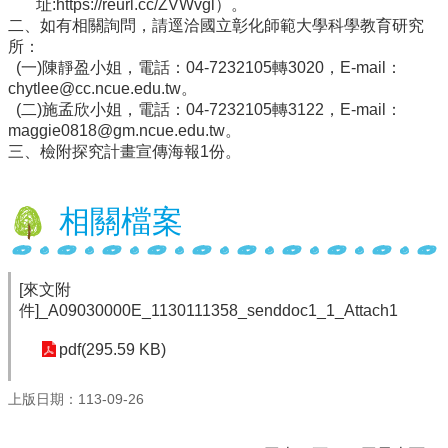
址:https://reurl.cc/ZVWvgl）。
二、如有相關詢問，請逕洽國立彰化師範大學科學教育研究
行
所：
政
(一)陳靜盈小姐，電話：04-7232105轉3020，E-mail：
處
chytlee@cc.ncue.edu.tw。
室
(二)施孟欣小姐，電話：04-7232105轉3122，E-mail：
maggie0818@gm.ncue.edu.tw。
課
三、檢附探究計畫宣傳海報1份。
程
專
區
相關檔案
校
務
E
[來文附
化
件]_A09030000E_1130111358_senddoc1_1_Attach1
學
pdf(295.59 KB)
校
相
關
上版日期：113-09-26
網
頁