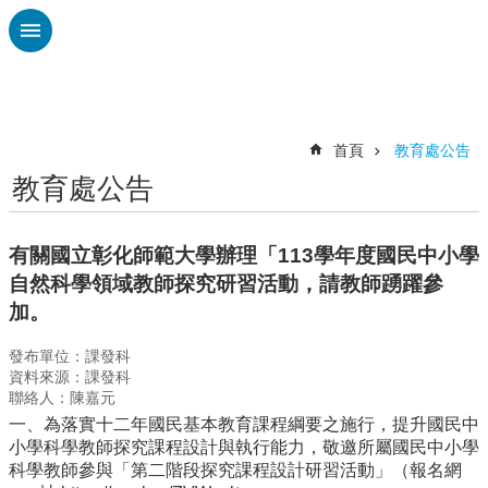
跳到主要內容區塊
進
階
搜
尋
首頁
教育處公告
教育處公告
認
識
廣
有關國立彰化師範大學辦理「113學年度國民中小學
興
自然科學領域教師探究研習活動，請教師踴躍參
校
加。
刊
專
發布單位：課發科
欄
資料來源：課發科
聯絡人：陳嘉元
校
一、為落實十二年國民基本教育課程綱要之施行，提升國民中
園
小學科學教師探究課程設計與執行能力，敬邀所屬國民中小學
動
科學教師參與「第二階段探究課程設計研習活動」（報名網
態