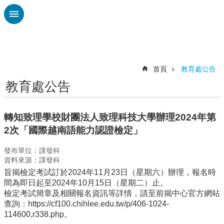
跳到主要內容區塊
進
階
搜
尋
首頁
教育處公告
教育處公告
認
識
廣
轉知致理學校財團法人致理科技大學辦理2024年第
興
2次「國際越南語能力認證檢定」
校
發布單位：課發科
刊
資料來源：課發科
專
旨揭檢定考試訂於2024年11月23日（星期六）辦理，報名時
欄
間為即日起至2024年10月15日（星期二）止。
校
檢定考試簡章及相關報名資訊等詳情，請至前揭中心官方網站
園
查詢：https://cf100.chihlee.edu.tw/p/406-1024-
動
114600,r338.php。
態