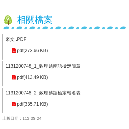
行
政
相關檔案
處
室
來文 .PDF
課
程
pdf(272.66 KB)
專
區
1131200748_1_致理越南語檢定簡章
校
務
pdf(413.49 KB)
E
化
1131200748_2_致理越語檢定報名表
學
校
pdf(335.71 KB)
相
關
上版日期：113-09-24
網
頁