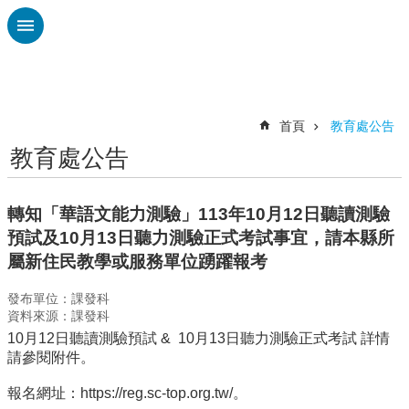
跳到主要內容區塊
進
階
搜
尋
首頁
教育處公告
教育處公告
認
識
廣
轉知「華語文能力測驗」113年10月12日聽讀測驗
興
預試及10月13日聽力測驗正式考試事宜，請本縣所
校
屬新住民教學或服務單位踴躍報考
刊
專
發布單位：課發科
欄
資料來源：課發科
10月12日聽讀測驗預試 & 10月13日聽力測驗正式考試 詳情
校
請參閱附件。
園
動
報名網址：https://reg.sc-top.org.tw/。
態