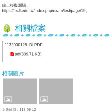
線上模擬測驗：
行
https://tocfl.edu.tw/index.php/exam/test/page/19。
政
處
室
相關檔案
課
程
專
1132000128_DI.PDF
區
pdf(309.71 KB)
校
務
E
相關圖片
化
學
校
相
關
網
上版日期：113-09-12
頁