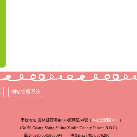
策
網站管理系統
學校地址:雲林縣西螺鎮648廣興里59號 [
本校位置圖
Map
]
(
No.59,Goang-Shing,Shiluo,Yunlin County,Taiwan,R.O.C
)
電話(Tel):(05)5863094 傳真(Fax):(05)5876290