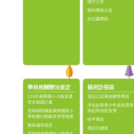
徵才公告
縣內學校公告
幼兒園專區
學校相關辦法規定
縣府訪視區
115年廣興國小-D級資通
英語口說展能樂學專區
安全維護計畫
淨化妨害青少年成長環境
雲林縣西螺鎮廣興國民小
與犯罪預防宣導
學校園行動載具管理規範
性平專區
服裝儀容規定
母語日網頁
雲林縣廣興國民小學學生