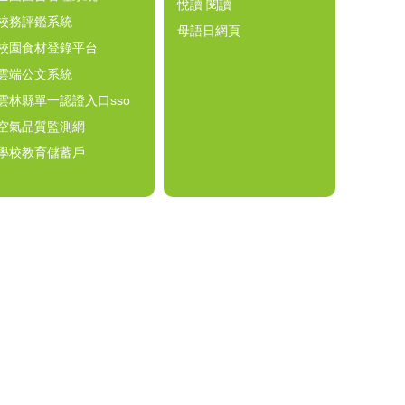
悅讀 閱讀
校務評鑑系統
母語日網頁
校園食材登錄平台
雲端公文系統
雲林縣單一認證入口sso
空氣品質監測網
學校教育儲蓄戶