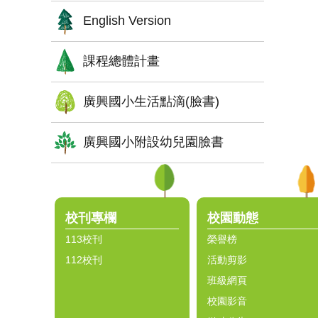
English Version
課程總體計畫
廣興國小生活點滴(臉書)
廣興國小附設幼兒園臉書
:::
校刊專欄
校園動態
113校刊
榮譽榜
112校刊
活動剪影
班級網頁
校園影音