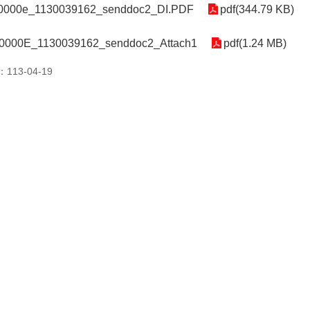
0000e_1130039162_senddoc2_DI.PDF
pdf(344.79 KB)
0000E_1130039162_senddoc2_Attach1
pdf(1.24 MB)
13-04-19