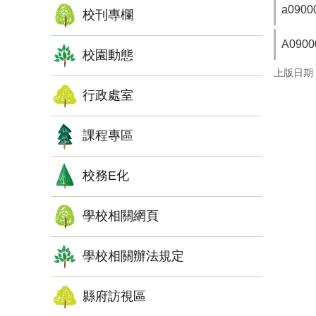
a0900
校刊專欄
A0900
校園動態
上版日期：1
行政處室
課程專區
校務E化
學校相關網頁
學校相關辦法規定
縣府訪視區