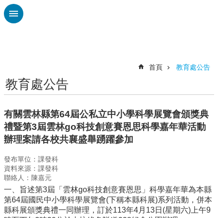
跳到主要內容區塊
進
階
搜
尋
首頁
教育處公告
教育處公告
認
識
廣
有關雲林縣第64屆公私立中小學科學展覽會頒獎典
興
禮暨第3屆雲林go科技創意賽恩思科學嘉年華活動
校
辦理案請各校共襄盛舉踴躍參加
刊
專
發布單位：課發科
欄
資料來源：課發科
聯絡人：陳嘉元
校
一、旨述第3屆「雲林go科技創意賽恩思」科學嘉年華為本縣
園
第64屆國民中小學科學展覽會(下稱本縣科展)系列活動，併本
動
縣科展頒獎典禮一同辦理，訂於113年4月13日(星期六)上午9
態