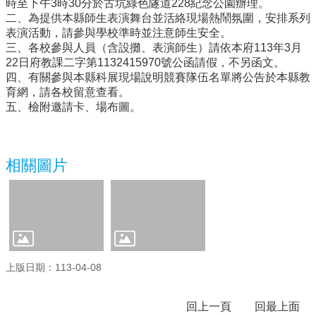
時至下午3時30分於古坑綠色隧道228紀念公園辦理。
二、為提供本縣師生表演舞台並活絡現場熱鬧氛圍，安排系列
行
表演活動，請參與學校準時並注意師生安全。
政
三、各校參與人員（含設攤、表演師生）請依本府113年3月
處
22日府教課二字第1132415970號公函請假，不另函文。
室
四、有關參與本縣科展現場說明競賽隊伍名單將公告於本縣教
育網，請各校留意查看。
課
五、檢附邀請卡、場布圖。
程
專
區
相關圖片
校
務
E
化
學
校
相
上版日期：113-04-08
關
網
回上一頁
回最上面
頁