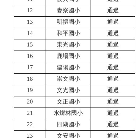
學
12
麥寮國小
通過
校
13
明禮國小
通過
相
關
14
和平國小
通過
辦
法
15
東光國小
通過
規
定
16
鹿場國小
通過
縣
17
建陽國小
通過
府
18
崇文國小
通過
訪
視
19
文光國小
通過
區
20
文正國小
通過
English
Version
21
水燦林國小
通過
課
22
四湖國小
通過
程
總
23
文安國小
通過