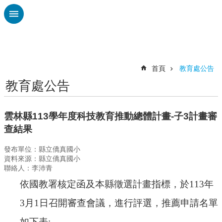
跳到主要內容區塊
進
階
搜
尋
首頁
教育處公告
教育處公告
認
識
廣
雲林縣113學年度科技教育推動總體計畫-子3計畫審
興
查結果
校
發布單位：縣立僑真國小
刊
資料來源：縣立僑真國小
專
聯絡人：李沛青
欄
依國教署核定函及本縣徵選計畫指標，於113年
校
園
3月1日召開審查會議，
進行評選，推薦申請名單
動
如下表:
態