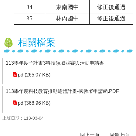
兒
34
東南國中
修正後通過
園
臉
35
林內國中
修正後通過
書
回
相關檔案
首
頁
網
113學年度子計畫3科技領域競賽與活動申請書
站
導
pdf(265.07 KB)
覽
113學年度科技教育推動總體計畫-國教署申請函.PDF
雲
林
pdf(368.96 KB)
縣
教
育
上版日期：113-03-04
網
114
回上一頁
回最上面