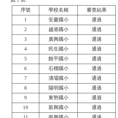
序號
學校名稱
審查結果
行
政
1
安慶國小
通過
處
室
2
越港國小
通過
課
3
廣興國小
通過
程
專
4
民生國小
通過
區
5
饒平國小
通過
校
6
石榴國小
通過
務
E
7
溝壩國小
通過
化
8
陽明國小
通過
學
校
9
東勢國小
通過
相
關
10
新興國小
通過
網
頁
11
復興國小
通過