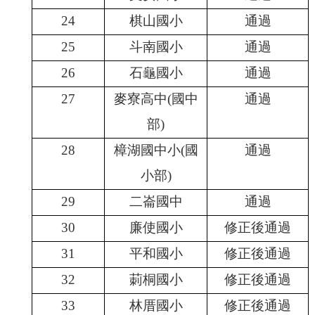
體
計
24
棋山國小
通過
畫
25
斗南國小
通過
廣
26
石龜國小
通過
興
國
27
麥寮高中(國中
通過
小
生
部)
活
28
樟湖國中小(國
通過
點
滴
小部)
(臉
書)
29
二崙國中
通過
廣
30
廉使國小
修正後通過
興
國
31
平和國小
修正後通過
小
32
莿桐國小
修正後通過
附
設
33
林厝國小
修正後通過
幼