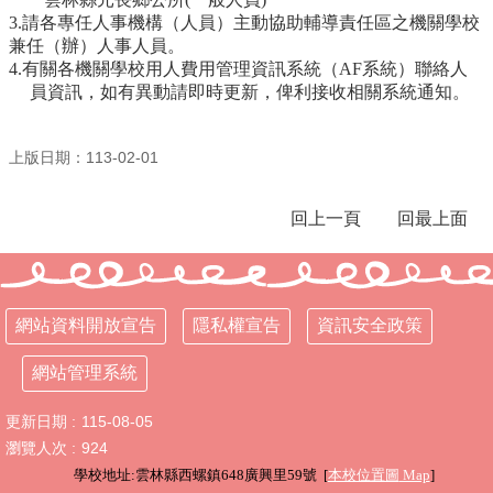
3.
請各專任人事機構（人員）主動協助輔導責任區之機關學校
行
兼任（辦）人事人員。
政
4.
有關各機關學校用人費用管理資訊系統（AF系統）聯絡人
處
員資訊，如有異動請即時更新，俾利接收相關系統通知。
室
課
上版日期：113-02-01
程
專
回上一頁
回最上面
區
校
務
E
網站資料開放宣告
隱私權宣告
資訊安全政策
化
學
網站管理系統
校
相
更新日期
115-08-05
關
瀏覽人次
924
網
學校地址:雲林縣西螺鎮648廣興里59號 [
本校位置圖
Map
]
頁