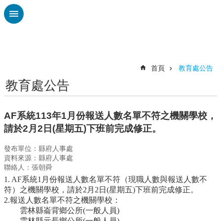
跳到主要內容區塊
進
階
搜
尋
首頁
教育處公告
教育處公告
認
識
廣
AF系統113年1月份報送人數名單不符之機關學校，
興
請於2月2日(星期五)下班前完成修正。
校
發布單位：縣府人事處
刊
資料來源：縣府人事處
專
聯絡人：張朝舜
欄
1. AF系統1月份報送人數名單不符（現職人數與報送人數不
校
符）之機關學校，請於2月2日(星期五)下班前完成修正。
園
2.報送人數名單不符之機關學校：
動
雲林縣崙背鄉公所(一般人員)
態
雲林縣元長鄉公所(一般人員)