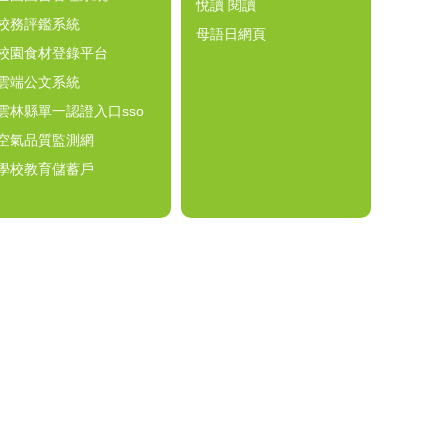
悅讀 閱讀
校務評鑑系統
母語日網頁
校園食材登錄平台
雲端公文系統
雲林縣單一認證入口sso
空氣品質監測網
學校教育儲蓄戶