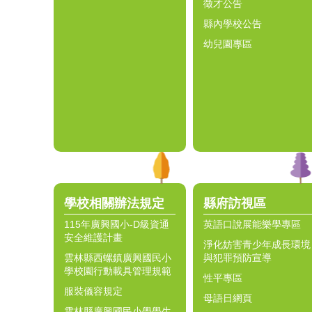
徵才公告
縣內學校公告
幼兒園專區
學校相關辦法規定
縣府訪視區
115年廣興國小-D級資通
英語口說展能樂學專區
安全維護計畫
淨化妨害青少年成長環境
雲林縣西螺鎮廣興國民小
與犯罪預防宣導
學校園行動載具管理規範
性平專區
服裝儀容規定
母語日網頁
雲林縣廣興國民小學學生