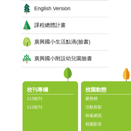
English Version
課程總體計畫
廣興國小生活點滴(臉書)
廣興國小附設幼兒園臉書
:::
校刊專欄
校園動態
113校刊
榮譽榜
112校刊
活動剪影
班級網頁
校園影音