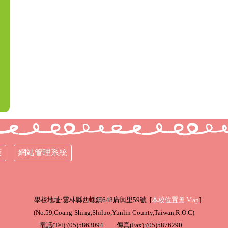
策
網站管理系統
學校地址:雲林縣西螺鎮648廣興里59號 [
本校位置圖
Map
]
(
No.59,Goang-Shing,Shiluo,Yunlin County,Taiwan,R.O.C
)
電話(Tel):(05)5863094 傳真(Fax):(05)5876290