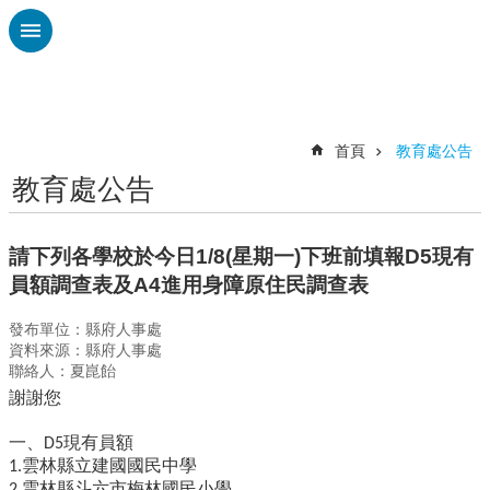
跳到主要內容區塊
進
階
搜
尋
首頁
教育處公告
教育處公告
認
識
廣
請下列各學校於今日1/8(星期一)下班前填報D5現有
興
員額調查表及A4進用身障原住民調查表
校
發布單位：縣府人事處
刊
資料來源：縣府人事處
專
聯絡人：夏崑飴
欄
謝謝您
校
園
一、
現有員額
D5
動
雲林縣立建國國民中學
1.
態
雲林縣斗六市梅林國民小學