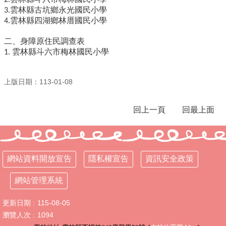
2.
雲林縣古坑鄉永光國民小學
3.
行
雲林縣四湖鄉林厝國民小學
4.
政
處
二、身障原住民調查表
室
雲林縣斗六市梅林國民小學
1.
課
程
上版日期：113-01-08
專
區
回上一頁
回最上面
校
務
E
化
網站資料開放宣告
隱私權宣告
資訊安全政策
學
校
網站管理系統
相
關
更新日期
115-08-05
網
瀏覽人次
1094
頁