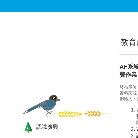
跳到主要內容區塊
:::
:::
教育
AF系
費作業
發布單位
資料來源
聯絡人：
認識廣興