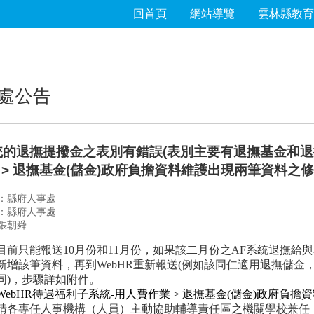
回首頁
網站導覽
雲林縣教育
處公告
統的退撫提撥金之表別有錯誤(表別主要有退撫基金和退撫
 > 退撫基金(儲金)政府負擔資料維護出現兩筆資料之
：縣府人事處
：縣府人事處
張朝舜
目前只能報送10月份和11月份，如果該二月份之AF系統退撫給
新增該筆資料，再到WebHR重新報送(例如該同仁適用退撫儲金
同)，步驟詳如附件。
WebHR
待遇福利子系統-用人費作業 > 退撫基金(儲金)政府負
請各專任人事機構（人員）主動協助輔導責任區之機關學校兼任