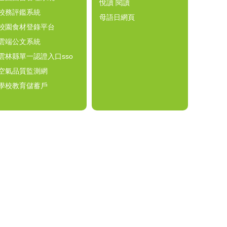
悅讀 閱讀
校務評鑑系統
母語日網頁
校園食材登錄平台
雲端公文系統
雲林縣單一認證入口sso
空氣品質監測網
學校教育儲蓄戶