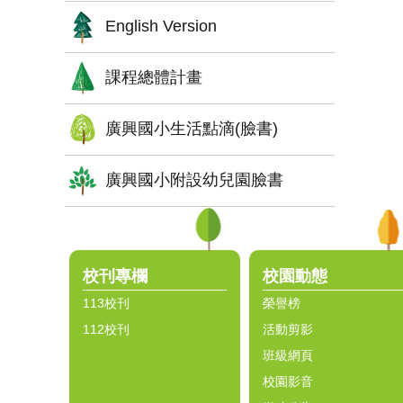
English Version
課程總體計畫
廣興國小生活點滴(臉書)
廣興國小附設幼兒園臉書
:::
校刊專欄
校園動態
113校刊
榮譽榜
112校刊
活動剪影
班級網頁
校園影音