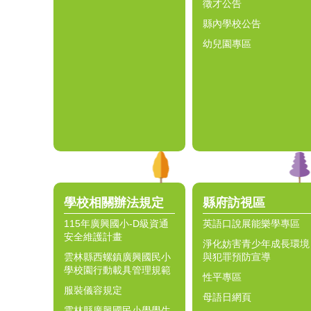
徵才公告
縣內學校公告
幼兒園專區
學校相關辦法規定
縣府訪視區
115年廣興國小-D級資通
英語口說展能樂學專區
安全維護計畫
淨化妨害青少年成長環境
雲林縣西螺鎮廣興國民小
與犯罪預防宣導
學校園行動載具管理規範
性平專區
服裝儀容規定
母語日網頁
雲林縣廣興國民小學學生