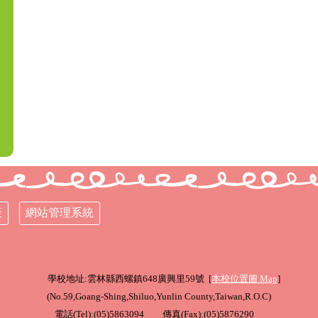
策
網站管理系統
學校地址:雲林縣西螺鎮648廣興里59號 [
本校位置圖
Map
]
(
No.59,Goang-Shing,Shiluo,Yunlin County,Taiwan,R.O.C
)
電話(Tel):(05)5863094 傳真(Fax):(05)5876290