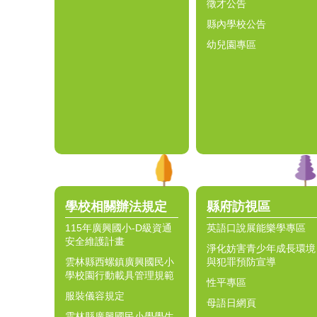
徵才公告
縣內學校公告
幼兒園專區
學校相關辦法規定
縣府訪視區
115年廣興國小-D級資通
英語口說展能樂學專區
安全維護計畫
淨化妨害青少年成長環境
雲林縣西螺鎮廣興國民小
與犯罪預防宣導
學校園行動載具管理規範
性平專區
服裝儀容規定
母語日網頁
雲林縣廣興國民小學學生