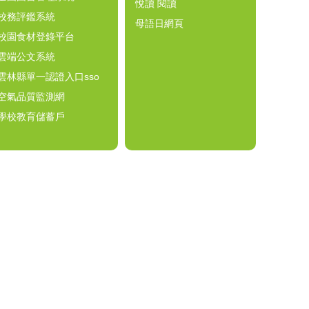
悅讀 閱讀
校務評鑑系統
母語日網頁
校園食材登錄平台
雲端公文系統
雲林縣單一認證入口sso
空氣品質監測網
學校教育儲蓄戶