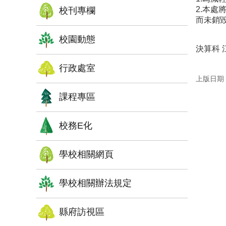
2.本
校刊專欄
而未銷
校園動態
決算科 江
行政處室
上版日期：1
課程專區
校務E化
學校相關網頁
學校相關辦法規定
縣府訪視區