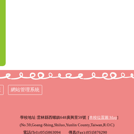
策
網站管理系統
學校地址:雲林縣西螺鎮648廣興里59號 [
本校位置圖
Map
]
(
No.59,Goang-Shing,Shiluo,Yunlin County,Taiwan,R.O.C
)
電話(Tel):(05)5863094 傳真(Fax):(05)5876290