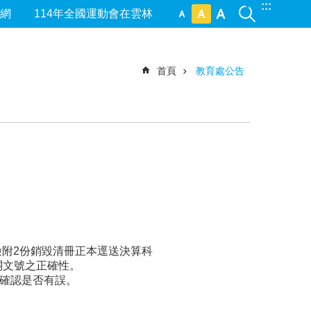
:::
網
114年全國運動會在雲林
首頁
教育處公告
檢附2份銷毀清冊正本逕送決算科
關文號之正確性。
行確認是否有誤。