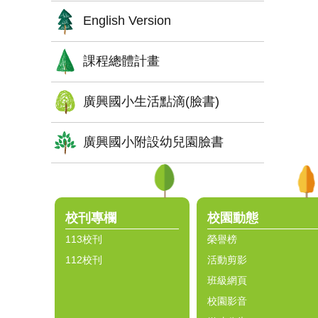
English Version
課程總體計畫
廣興國小生活點滴(臉書)
廣興國小附設幼兒園臉書
:::
校刊專欄
校園動態
113校刊
榮譽榜
112校刊
活動剪影
班級網頁
校園影音