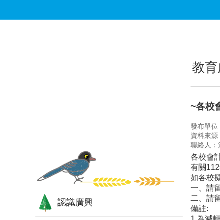
跳到主要內容區塊
:::
:::
教育
~各校
發布單位
資料來源
聯絡人：
各校會計
有關11
如各校擬
一、請
二、請
認識廣興
備註:
1.為減