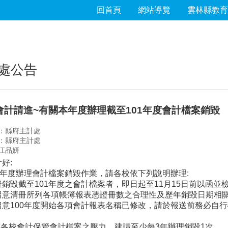
回首頁
網站導覽
雲林縣教育
處公告
會計請進~有關本年度辦理截至101年度會計檔案銷毀
：縣府主計處
：縣府主計處
江品妍
好:
2年度辦理會計檔案銷毀作業，請各校依下列說明辦理:
銷毀截至101年度之會計檔案者，即日起至11月15日前以函並
留意清冊所列各項帳簿報表憑證冊數之合理性及歷年銷毀日期相
留意100年度開始各項會計報表名稱已修改，請於報送前務必自
輕各校會計保管會計檔案之壓力，建請至少每3年辦理銷毀1次。