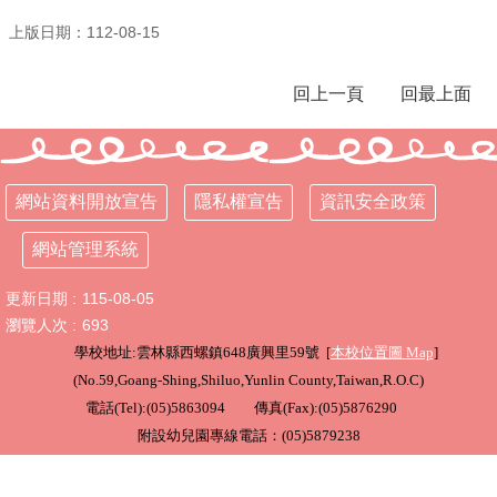
上版日期：112-08-15
行
政
處
回上一頁
回最上面
室
課
程
專
網站資料開放宣告
隱私權宣告
資訊安全政策
區
網站管理系統
校
務
更新日期
115-08-05
E
瀏覽人次
693
化
學校地址:雲林縣西螺鎮648廣興里59號 [
本校位置圖
Map
]
學
(
No.59,Goang-Shing,Shiluo,Yunlin County,Taiwan,R.O.C
)
校
電話(Tel):(05)5863094 傳真(Fax):(05)5876290
相
附設幼兒園專線電話：(05)5879238
關
網
頁