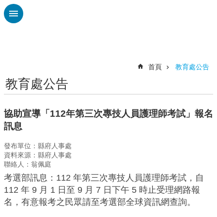
跳到主要內容區塊
進
階
搜
尋
首頁
教育處公告
教育處公告
認
識
廣
協助宣導「112年第三次專技人員護理師考試」報名
興
訊息
校
發布單位：縣府人事處
刊
資料來源：縣府人事處
專
聯絡人：翁佩庭
欄
考選部訊息：112 年第三次專技人員護理師考試，自
校
112 年 9 月 1 日至 9 月 7 日下午 5 時止受理網路報
園
名，有意報考之民眾請至考選部全球資訊網查詢。
動
態