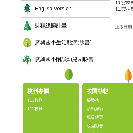
雲林
10.
English Version
雲林
11.
課程總體計畫
上版日期：1
廣興國小生活點滴(臉書)
廣興國小附設幼兒園臉書
:::
校刊專欄
校園動態
113校刊
榮譽榜
112校刊
活動剪影
班級網頁
校園影音