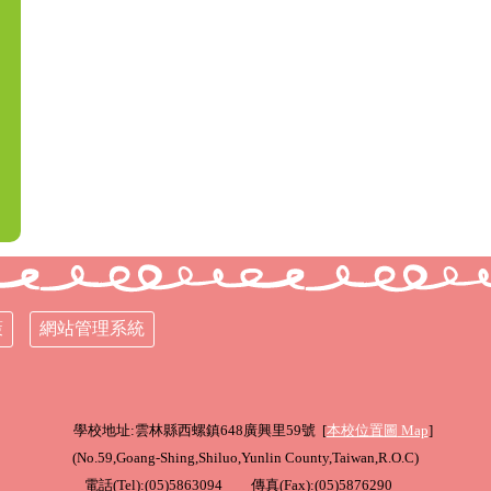
策
網站管理系統
學校地址:雲林縣西螺鎮648廣興里59號 [
本校位置圖
Map
]
(
No.59,Goang-Shing,Shiluo,Yunlin County,Taiwan,R.O.C
)
電話(Tel):(05)5863094 傳真(Fax):(05)5876290