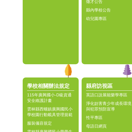
徵才公告
縣內學校公告
幼兒園專區
學校相關辦法規定
縣府訪視區
115年廣興國小-D級資通
英語口說展能樂學專區
安全維護計畫
淨化妨害青少年成長環境
雲林縣西螺鎮廣興國民小
與犯罪預防宣導
學校園行動載具管理規範
性平專區
服裝儀容規定
母語日網頁
雲林縣廣興國民小學學生