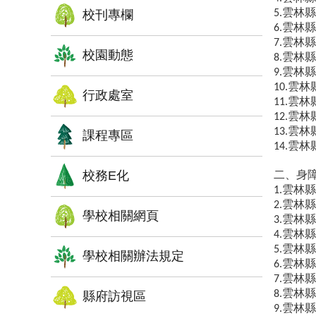
雲林縣
校刊專欄
5.
雲林縣
6.
雲林縣
7.
校園動態
雲林縣
8.
雲林縣
9.
雲林
10.
行政處室
雲林
11.
雲林
12.
雲林
13.
課程專區
雲林
14.
校務E化
二、身
雲林縣
1.
雲林縣
2.
學校相關網頁
雲林縣
3.
雲林縣
4.
雲林縣
5.
學校相關辦法規定
雲林縣
6.
雲林縣
7.
雲林縣
8.
縣府訪視區
雲林縣
9.