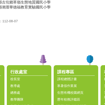
縣古坑鄉草嶺生態地質國民小學
縣潮厝華德福教育實驗國民小學
12-08-07
行政處室
課程專區
校長室
課程總體計畫
教導處
寒暑假作業展
總務處
生態有機校園網頁
教學團隊
歷年校務評鑑區