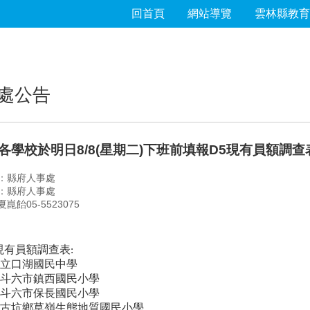
回首頁
網站導覽
雲林縣教育
處公告
各學校於明日8/8(星期二)下班前填報D5現有員額調
：縣府人事處
：縣府人事處
崑飴05-5523075
現有員額調查表
:
立口湖國民中學
斗六市鎮西國民小學
斗六市保長國民小學
古坑鄉草嶺生態地質國民小學