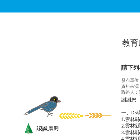
跳到主要內容區塊
:::
:::
教育
請下列
發布單位
資料來源
聯絡人：夏
謝謝您
一、
D5
雲林縣
1.
雲林縣
2.
認識廣興
雲林縣
3.
雲林縣
4.