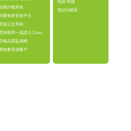
悅讀 閱讀
校務評鑑系統
母語日網頁
校園食材登錄平台
雲端公文系統
雲林縣單一認證入口sso
空氣品質監測網
學校教育儲蓄戶