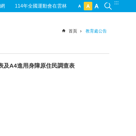
:::
網
114年全國運動會在雲林
首頁
教育處公告
查表及A4進用身障原住民調查表