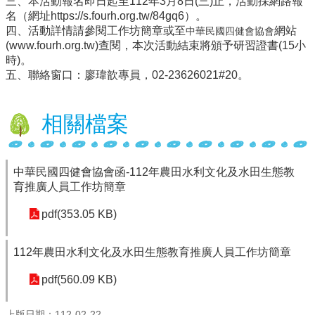
三、本活動報名即日起至112年3月8日(三)止，活動採網路報
名（網址https://s.fourh.org.tw/84gq6）。
行
四、活動詳情請參閱工作坊簡章或至
網站
中華民國四健會協會
政
(www.fourh.org.tw)查閱，本次活動結束將頒予研習證書(15小
處
時)。
室
五、聯絡窗口：廖瑋歆專員，02-23626021#20。
課
程
相關檔案
專
區
校
中華民國四健會協會函-112年農田水利文化及水田生態教
務
育推廣人員工作坊簡章
E
化
pdf(353.05 KB)
學
校
112年農田水利文化及水田生態教育推廣人員工作坊簡章
相
pdf(560.09 KB)
關
網
頁
上版日期：112-02-22