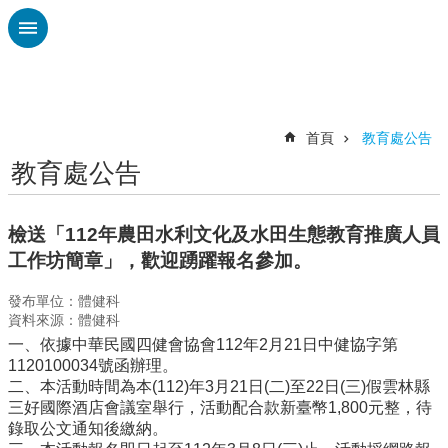
跳到主要內容區塊
進
階
搜
尋
首頁
教育處公告
教育處公告
認
識
廣
檢送「112年農田水利文化及水田生態教育推廣人員
興
工作坊簡章」，歡迎踴躍報名參加。
校
發布單位：體健科
刊
資料來源：體健科
專
一、依據中華民國四健會協會112年2月21日中健協字第
欄
1120100034號函辦理。
校
二、本活動時間為本(112)年3月21日(二)至22日(三)假雲林縣
園
三好國際酒店會議室舉行，活動配合款新臺幣1,800元整，待
動
錄取公文通知後繳納。
態