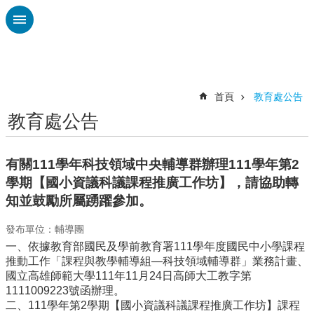
跳到主要內容區塊
進
階
搜
尋
首頁
教育處公告
教育處公告
認
識
廣
有關111學年科技領域中央輔導群辦理111學年第2
興
學期【國小資議科議課程推廣工作坊】，請協助轉
校
知並鼓勵所屬踴躍參加。
刊
專
發布單位：輔導團
欄
一、依據教育部國民及學前教育署111學年度國民中小學課程
推動工作「課程與教學輔導組—科技領域輔導群」業務計畫、
校
國立高雄師範大學111年11月24日高師大工教字第
園
1111009223號函辦理。
動
二、111學年第2學期【國小資議科議課程推廣工作坊】課程
態