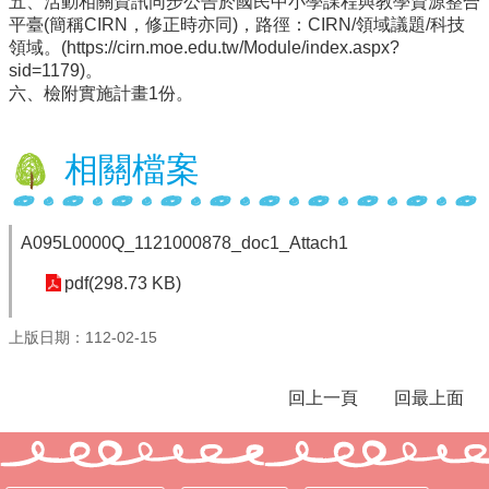
五、活動相關資訊同步公告於國民中小學課程與教學資源整合
平臺(簡稱CIRN，修正時亦同)，路徑：CIRN/領域議題/科技
學
領域。(https://cirn.moe.edu.tw/Module/index.aspx?
校
sid=1179)。
相
六、檢附實施計畫1份。
關
辦
法
相關檔案
規
定
縣
A095L0000Q_1121000878_doc1_Attach1
府
訪
pdf(298.73 KB)
視
區
上版日期：112-02-15
English
Version
回上一頁
回最上面
課
程
總