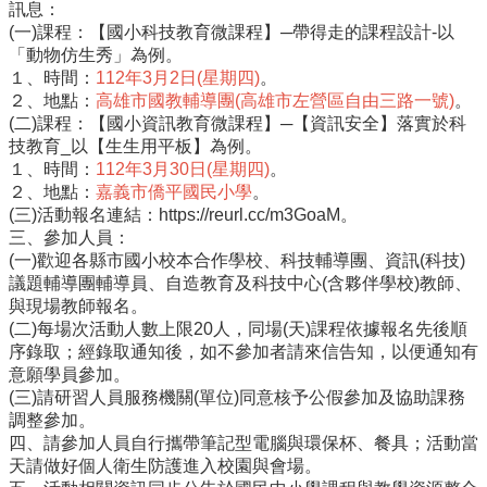
訊息：
(一)課程：【國小科技教育微課程】─帶得走的課程設計-以
行
「動物仿生秀」為例。
政
１、時間：
112年3月2日(星期四)
。
處
２、地點：
高雄市國教輔導團(高雄市左營區自由三路一號)
。
室
(二)課程：【國小資訊教育微課程】─【資訊安全】落實於科
技教育_以【生生用平板】為例。
課
１、時間：
112年3月30日(星期四)
。
程
２、地點：
嘉義市僑平國民小學
。
專
(三)活動報名連結：https://reurl.cc/m3GoaM。
區
三、參加人員：
校
(一)歡迎各縣市國小校本合作學校、科技輔導團、資訊(科技)
務
議題輔導團輔導員、自造教育及科技中心(含夥伴學校)教師、
E
與現場教師報名。
化
(二)每場次活動人數上限20人，同場(天)課程依據報名先後順
序錄取；經錄取通知後，如不參加者請來信告知，以便通知有
學
意願學員參加。
校
(三)請研習人員服務機關(單位)同意核予公假參加及協助課務
相
調整參加。
關
四、請參加人員自行攜帶筆記型電腦與環保杯、餐具；活動當
網
天請做好個人衛生防護進入校園與會場。
頁