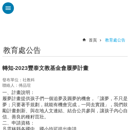
跳到主要內容區塊
進
階
搜
尋
首頁
教育處公告
教育處公告
認
識
廣
轉知-2023豐泰文教基金會履夢計畫
興
發布單位：社教科
校
聯絡人：傅品瑄
刊
一、計畫說明：
專
履夢計畫提供孩子們一個追夢及圓夢的機會，「讓夢，不只是
欄
夢；只要著手規劃，就能有機會完成，一同去實踐」，我們鼓
勵計畫創新、與在地人文連結、結合公共參與，讓孩子內心自
校
信、善良的種籽茁壯。
園
二、申請資格：
動
凡雲林縣各國中、國小均可提出申請。
態