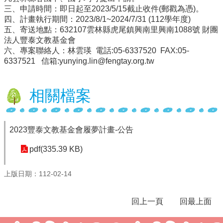
三、申請時間：即日起至2023/5/15截止收件(郵戳為憑)。
行
四、計畫執行期間：2023/8/1~2024/7/31 (112學年度)
政
五、寄送地點：632107雲林縣虎尾鎮興南里興南1088號 財團
處
法人豐泰文教基金會
室
六、專案聯絡人：林雲瑛 電話:05-6337520 FAX:05-
6337521 信箱:yunying.lin@fengtay.org.tw
課
程
專
相關檔案
區
校
務
2023豐泰文教基金會履夢計畫-公告
E
化
pdf(335.39 KB)
學
上版日期：112-02-14
校
相
關
回上一頁
回最上面
網
頁