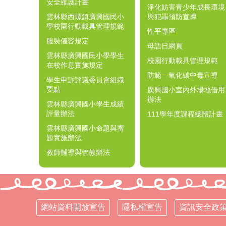
安全維護計畫
淨化妨害青少年成長環境
雲林縣西螺鎮廣興國民小
與犯罪預防宣導
學校園行動載具管理規範
性平專區
服裝儀容規定
母語日網頁
雲林縣廣興國民小學學生
校園行動載具管理規範
在校作息實施規定
防範一氧化碳中毒宣導
學生申訴評議委員會組織
要點
廣興國小室內外場地借用
辦法
雲林縣廣興國小學生成績
評量辦法
111學年度課程總體計畫
雲林縣廣興國小命題與審
題實施辦法
教師輔導與管教辦法
網站資料開放宣告
隱私權宣告
資訊安全政