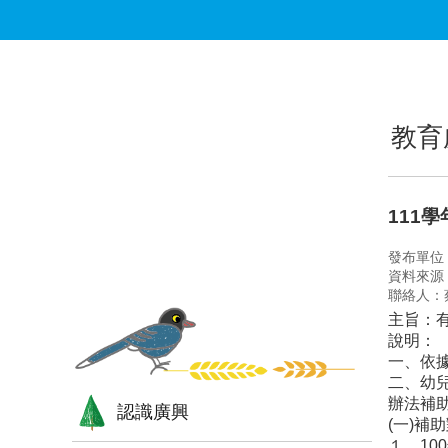
跳到主要內容區塊
:::
:::
教育
111
發布單位
資料來源
聯絡人：
主旨：
說明：
一、依據
二、幼兒
辦法補
認識廣興
(一)補
１、10