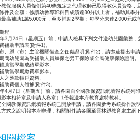
合教保服務人員條例第40條規定之代理教師已取得教保員資格，且
助條件及金額：修讀幼教專班科目成績達80分以上者，補助其學分費
最高補助1萬5,000元，至多補助2學期；每學分未達2,000元
理期程
12年3月24日（星期五）前，申請人檢具下列文件送幼兒園彙整
分費補助申請表(附件1)。
轄市、縣（市）主管機關備查之任職證明(附件2)，請盡速提出申
任職期間幼兒園為受補助人員加保之勞工保險或全民健康保險證明。
請補助當學期成績單影本。
請補助當學期繳費單影本。
請人之匯款帳戶資料。
分補助費個人領據(附件3)。
12年4月7日（星期五）前，請各園自全國教保資訊網填報系統列
與影本相符章及申請人私章）1份報送本府教育處特教科。
案全國教保資訊網填報系統已開放申請，請各園參考系統操作說明
及方式之說明報本府辦理，相關附件請各園至雲林縣教育處主網
相關檔案