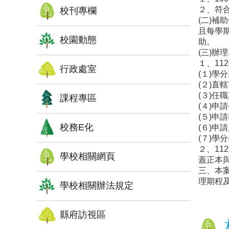
２、符
校刊專欄
(二)補
且每學期
校園動態
助。
(三)辦
１、1
行政處室
(１)學
(２)直
(３)
課程專區
(４)申
(５)申
校務E化
(６)申
(７)學
２、1
學校相關網頁
蓋正本
三、本
理期程
學校相關辦法規定
縣府訪視區