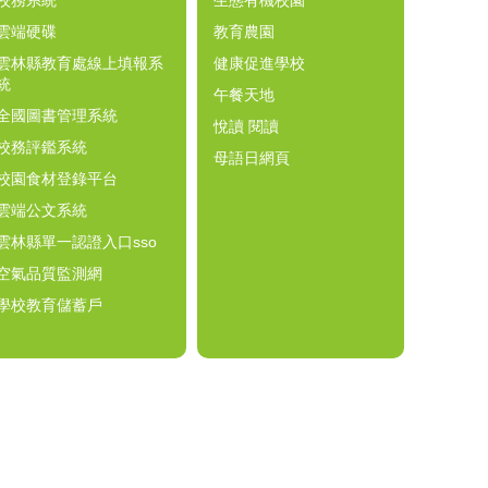
校務系統
生態有機校園
雲端硬碟
教育農園
雲林縣教育處線上填報系
健康促進學校
統
午餐天地
全國圖書管理系統
悅讀 閱讀
校務評鑑系統
母語日網頁
校園食材登錄平台
雲端公文系統
雲林縣單一認證入口sso
空氣品質監測網
學校教育儲蓄戶