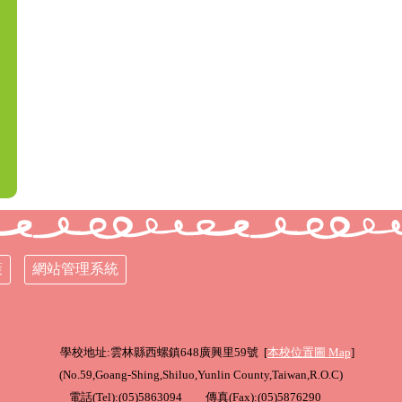
策
網站管理系統
學校地址:雲林縣西螺鎮648廣興里59號 [
本校位置圖
Map
]
(
No.59,Goang-Shing,Shiluo,Yunlin County,Taiwan,R.O.C
)
電話(Tel):(05)5863094 傳真(Fax):(05)5876290