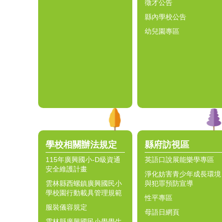
徵才公告
縣內學校公告
幼兒園專區
學校相關辦法規定
縣府訪視區
115年廣興國小-D級資通
英語口說展能樂學專區
安全維護計畫
淨化妨害青少年成長環境
雲林縣西螺鎮廣興國民小
與犯罪預防宣導
學校園行動載具管理規範
性平專區
服裝儀容規定
母語日網頁
雲林縣廣興國民小學學生