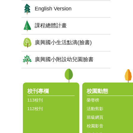
English Version
課程總體計畫
廣興國小生活點滴(臉書)
廣興國小附設幼兒園臉書
:::
校刊專欄
校園動態
113校刊
榮譽榜
112校刊
活動剪影
班級網頁
校園影音