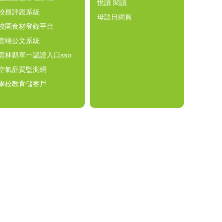
悅讀 閱讀
校務評鑑系統
母語日網頁
校園食材登錄平台
雲端公文系統
雲林縣單一認證入口sso
空氣品質監測網
學校教育儲蓄戶