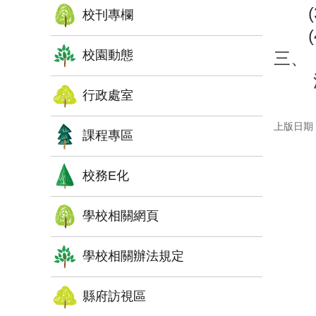
(3)
校刊專欄
(4)報
校園動態
三、
源，歡
行政處室
上版日期：1
課程專區
校務E化
學校相關網頁
學校相關辦法規定
縣府訪視區