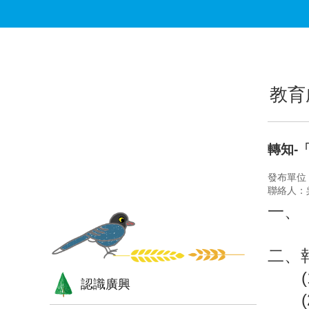
跳到主要內容區塊
:::
:::
教育
轉知-
發布單位
聯絡人：
一、
2 
二、
(1)
認識廣興
(2)測