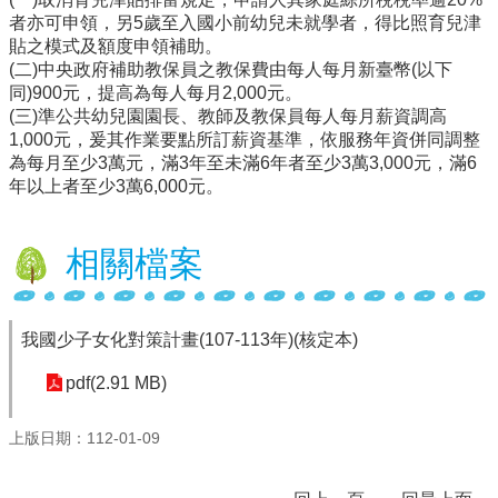
者亦可申領，另5歲至入國小前幼兒未就學者，得比照育兒津
行
貼之模式及額度申領補助。
政
(二)中央政府補助教保員之教保費由每人每月新臺幣(以下
處
同)900元，提高為每人每月2,000元。
室
(三)準公共幼兒園園長、教師及教保員每人每月薪資調高
1,000元，爰其作業要點所訂薪資基準，依服務年資併同調整
課
為每月至少3萬元，滿3年至未滿6年者至少3萬3,000元，滿6
程
年以上者至少3萬6,000元。
專
區
相關檔案
校
務
E
化
我國少子女化對策計畫(107-113年)(核定本)
學
pdf(2.91 MB)
校
相
上版日期：112-01-09
關
網
頁