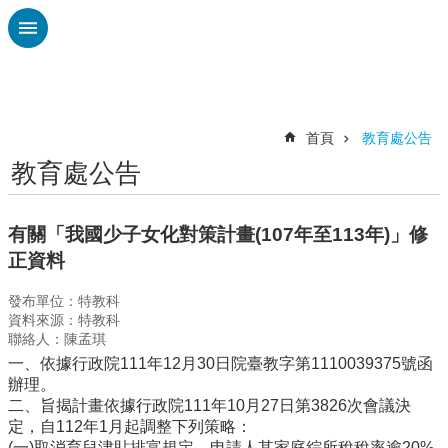
跳到主要內容區塊
進
階
搜
尋
首頁
教育處公告
教育處公告
認
識
廣
有關「我國少子女化對策計畫(107年至113年)」修
興
正資料
校
發布單位：特教科
刊
資料來源：特教科
專
聯絡人：陳孟琪
欄
一、依據行政院111年12月30日院臺教字第1110039375號函
校
辦理。
園
二、旨揭計畫依據行政院111年10月27日第3826次會議決
動
定，自112年1月起調整下列策略：
態
(一)取消育兒津貼排富規定，申請人其家庭綜所稅稅率逾20%