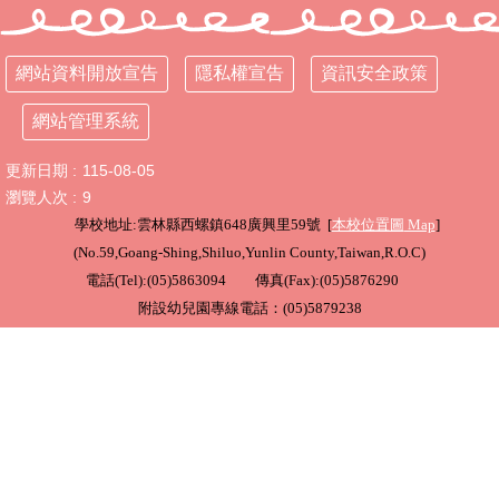
行
政
網站資料開放宣告
隱私權宣告
資訊安全政策
處
室
網站管理系統
課
更新日期
115-08-05
程
瀏覽人次
9
專
區
學校地址:雲林縣西螺鎮648廣興里59號 [
本校位置圖
Map
]
(
No.59,Goang-Shing,Shiluo,Yunlin County,Taiwan,R.O.C
)
校
電話(Tel):(05)5863094 傳真(Fax):(05)5876290
務
附設幼兒園專線電話：(05)5879238
E
化
學
校
相
關
網
頁