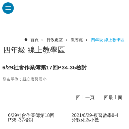
跳到主要內容區塊
進
階
搜
尋
首頁
行政處室
教導處
四年級 線上教學區
四年級 線上教學區
認
識
廣
6/29社會作業簿第17回P34-35檢討
興
發布單位：縣立廣興國小
校
刊
專
回上一頁
回最上面
欄
校
6/29社會作業簿第18回
2021/6/29-複習數學8-4
園
P36 -37檢討
分數化為小數
動
態