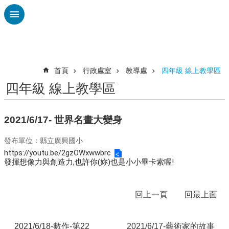
跳到主要內容區塊
進
階
搜
尋
首頁
行政處室
教導處
四年級 線上教學區
四年級 線上教學區
認
識
廣
2021/6/17- 世界名畫大變身
興
發布單位：縣立廣興國小
校
https://youtu.be/2gzOWxwwbrc
刊
發揮想像力與創造力,也許你(妳)也是小小畢卡索喔!
專
欄
回上一頁
回最上面
校
園
動
2021/6/18-數作-第22
2021/6/17-藝術家的故事
態