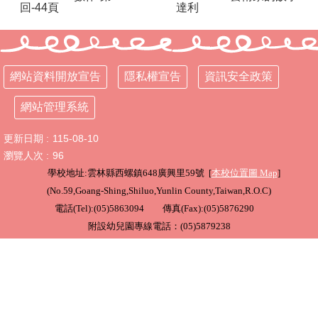
回-44頁
達利
行
政
處
室
網站資料開放宣告
隱私權宣告
資訊安全政策
課
網站管理系統
程
專
更新日期
115-08-10
區
瀏覽人次
96
校
學校地址:雲林縣西螺鎮648廣興里59號 [
本校位置圖
Map
]
務
(
No.59,Goang-Shing,Shiluo,Yunlin County,Taiwan,R.O.C
)
E
電話(Tel):(05)5863094 傳真(Fax):(05)5876290
化
附設幼兒園專線電話：(05)5879238
學
校
相
關
網
頁