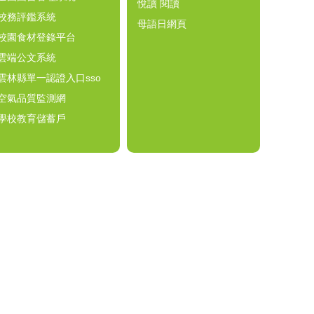
悅讀 閱讀
校務評鑑系統
母語日網頁
校園食材登錄平台
雲端公文系統
雲林縣單一認證入口sso
空氣品質監測網
學校教育儲蓄戶