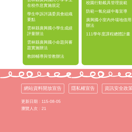
校園行動載具管理規範
在校作息實施規定
防範一氧化碳中毒宣導
學生申訴評議委員會組織
要點
廣興國小室內外場地借用
辦法
雲林縣廣興國小學生成績
評量辦法
111學年度課程總體計畫
雲林縣廣興國小命題與審
題實施辦法
教師輔導與管教辦法
網站資料開放宣告
隱私權宣告
資訊安全政
更新日期
115-08-05
瀏覽人次
21