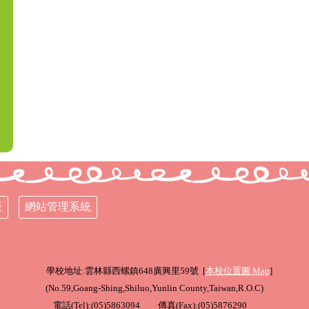
策
網站管理系統
學校地址:雲林縣西螺鎮648廣興里59號 [
本校位置圖
Map
]
(
No.59,Goang-Shing,Shiluo,Yunlin County,Taiwan,R.O.C
)
電話(Tel):(05)5863094 傳真(Fax):(05)5876290