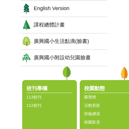
English Version
課程總體計畫
廣興國小生活點滴(臉書)
廣興國小附設幼兒園臉書
:::
校刊專欄
校園動態
113校刊
榮譽榜
112校刊
活動剪影
班級網頁
校園影音