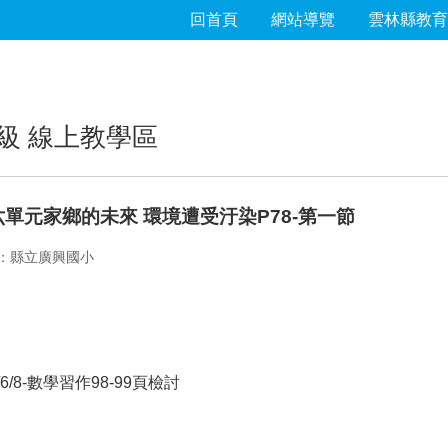
回首頁
網站導覽
雲林縣教育
級 線上教學區
第六單元家鄉的未來 環境遭受汙染P78-第一節
：縣立廣興國小
1/6/8-數學習作98-99頁檢討