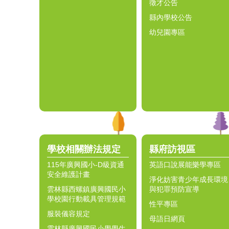
徵才公告
縣內學校公告
幼兒園專區
學校相關辦法規定
縣府訪視區
115年廣興國小-D級資通
英語口說展能樂學專區
安全維護計畫
淨化妨害青少年成長環境
雲林縣西螺鎮廣興國民小
與犯罪預防宣導
學校園行動載具管理規範
性平專區
服裝儀容規定
母語日網頁
雲林縣廣興國民小學學生