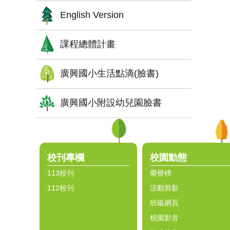
English Version
課程總體計畫
廣興國小生活點滴(臉書)
廣興國小附設幼兒園臉書
:::
校刊專欄
校園動態
113校刊
榮譽榜
112校刊
活動剪影
班級網頁
校園影音