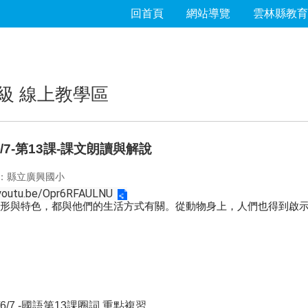
回首頁
網站導覽
雲林縣教育
級 線上教學區
/6/7-第13課-課文朗讀與解說
：縣立廣興國小
/youtu.be/Opr6RFAULNU
形與特色，都與他們的生活方式有關。從動物身上，人們也得到啟示
1/6/7 -國語第13課圈詞.重點複習