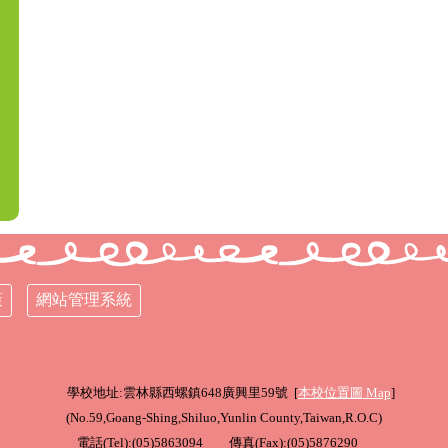
策
網站管理系統
學校地址:雲林縣西螺鎮648廣興里59號 [
本校位置圖
Map
]
(
No.59,Goang-Shing,Shiluo,Yunlin County,Taiwan,R.O.C
)
電話(Tel):(05)5863094 傳真(Fax):(05)5876290