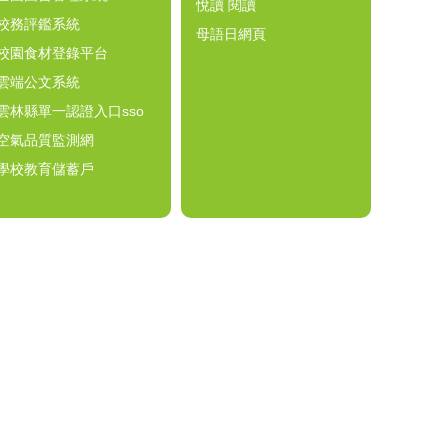
悅讀 閱讀
校務評鑑系統
母語日網頁
校園食材登錄平台
雲端公文系統
雲林縣單一認證入口sso
空氣品質監測網
學校教育儲蓄戶