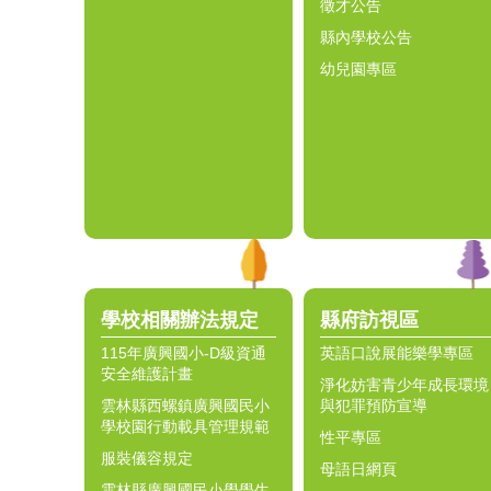
徵才公告
縣內學校公告
幼兒園專區
學校相關辦法規定
縣府訪視區
115年廣興國小-D級資通
英語口說展能樂學專區
安全維護計畫
淨化妨害青少年成長環境
雲林縣西螺鎮廣興國民小
與犯罪預防宣導
學校園行動載具管理規範
性平專區
服裝儀容規定
母語日網頁
雲林縣廣興國民小學學生