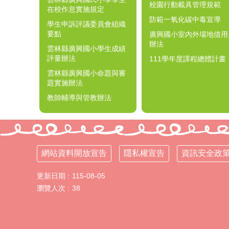
校園行動載具管理規範
在校作息實施規定
防範一氧化碳中毒宣導
學生申訴評議委員會組織
要點
廣興國小室內外場地借用
辦法
雲林縣廣興國小學生成績
評量辦法
111學年度課程總體計畫
雲林縣廣興國小命題與審
題實施辦法
教師輔導與管教辦法
網站資料開放宣告
隱私權宣告
資訊安全政
更新日期
115-08-05
瀏覽人次
38