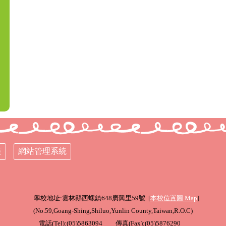
策
網站管理系統
學校地址:雲林縣西螺鎮648廣興里59號 [
本校位置圖
Map
]
(
No.59,Goang-Shing,Shiluo,Yunlin County,Taiwan,R.O.C
)
電話(Tel):(05)5863094 傳真(Fax):(05)5876290