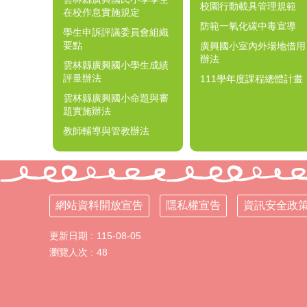
校園行動載具管理規範
在校作息實施規定
防範一氧化碳中毒宣導
學生申訴評議委員會組織
要點
廣興國小室內外場地借用
辦法
雲林縣廣興國小學生成績
評量辦法
111學年度課程總體計畫
雲林縣廣興國小命題與審
題實施辦法
教師輔導與管教辦法
網站資料開放宣告
隱私權宣告
資訊安全政
更新日期
115-08-05
瀏覽人次
48