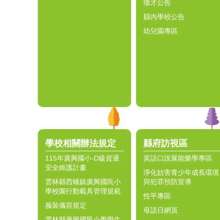
徵才公告
縣內學校公告
幼兒園專區
學校相關辦法規定
縣府訪視區
115年廣興國小-D級資通
英語口說展能樂學專區
安全維護計畫
淨化妨害青少年成長環境
雲林縣西螺鎮廣興國民小
與犯罪預防宣導
學校園行動載具管理規範
性平專區
服裝儀容規定
母語日網頁
雲林縣廣興國民小學學生