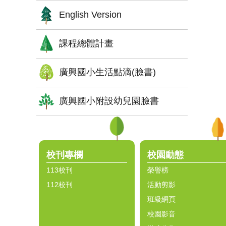
English Version
課程總體計畫
廣興國小生活點滴(臉書)
廣興國小附設幼兒園臉書
:::
校刊專欄
校園動態
113校刊
榮譽榜
112校刊
活動剪影
班級網頁
校園影音