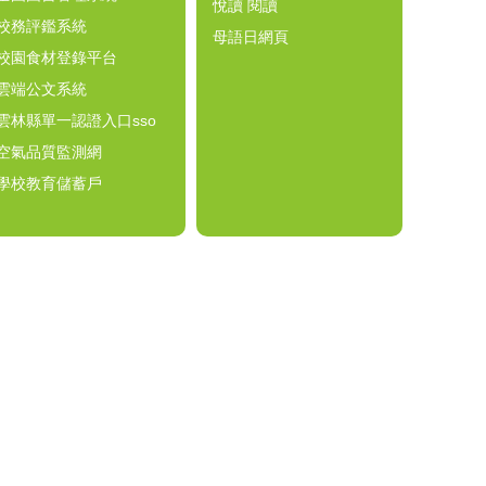
悅讀 閱讀
校務評鑑系統
母語日網頁
校園食材登錄平台
雲端公文系統
雲林縣單一認證入口sso
空氣品質監測網
學校教育儲蓄戶