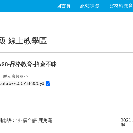
回首頁
網站導覽
雲林縣教育
級 線上教學區
/5/28-品格教育-拾金不昧
：縣立廣興國小
youtu.be/cQOAEF3COy0
1閩南語-出外講台語-鹿角龜
202
喔!