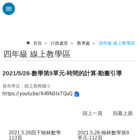
跳到主要內容區塊
進
階
搜
尋
首頁
行政處室
教導處
四年級 線上教學區
四年級 線上教學區
認
識
廣
2021/5/28-數學第9單元-時間的計算-動畫引導
興
發布單位：縣立廣興國小
校
https://youtu.be/K49N3IxTQuQ
刊
專
欄
回上一頁
回最上面
校
園
2021.5.28四下翰林數學
2021.5.28-翰林數學第8
動
113頁
單元-112頁
態