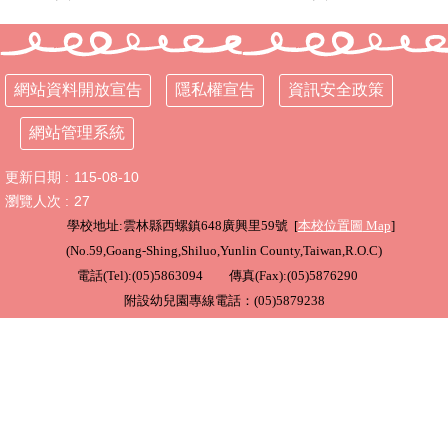
行
政
處
網站資料開放宣告
隱私權宣告
資訊安全政策
室
網站管理系統
課
程
更新日期
115-08-10
專
區
瀏覽人次
27
學校地址:雲林縣西螺鎮648廣興里59號 [
本校位置圖
Map
]
校
(
No.59,Goang-Shing,Shiluo,Yunlin County,Taiwan,R.O.C
)
務
電話(Tel):(05)5863094 傳真(Fax):(05)5876290
E
化
附設幼兒園專線電話：(05)5879238
學
校
相
關
網
頁