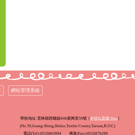
策
網站管理系統
學校地址:雲林縣西螺鎮648廣興里59號 [
本校位置圖
Map
]
(
No.59,Goang-Shing,Shiluo,Yunlin County,Taiwan,R.O.C
)
電話(Tel):(05)5863094 傳真(Fax):(05)5876290