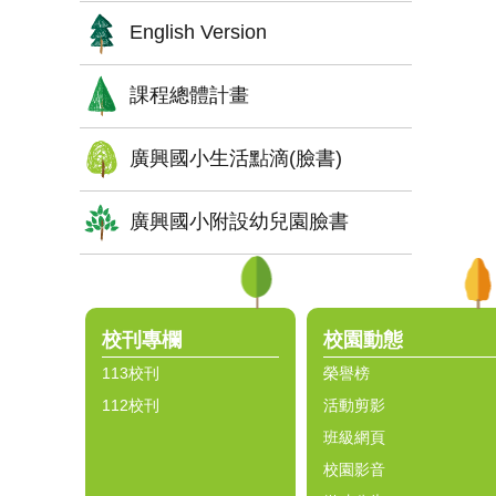
English Version
課程總體計畫
廣興國小生活點滴(臉書)
廣興國小附設幼兒園臉書
:::
校刊專欄
校園動態
113校刊
榮譽榜
112校刊
活動剪影
班級網頁
校園影音