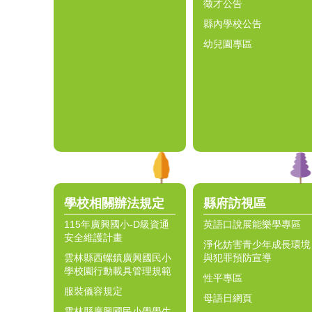
徵才公告
縣內學校公告
幼兒園專區
學校相關辦法規定
縣府訪視區
115年廣興國小-D級資通
英語口說展能樂學專區
安全維護計畫
淨化妨害青少年成長環境
雲林縣西螺鎮廣興國民小
與犯罪預防宣導
學校園行動載具管理規範
性平專區
服裝儀容規定
母語日網頁
雲林縣廣興國民小學學生