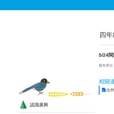
跳到主要內容區塊
:::
:::
四年
5/24
發布單位
相關
出外
認識廣興