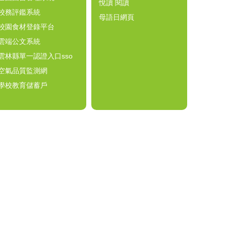
悅讀 閱讀
校務評鑑系統
母語日網頁
校園食材登錄平台
雲端公文系統
雲林縣單一認證入口sso
空氣品質監測網
學校教育儲蓄戶